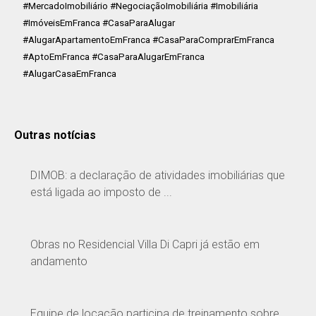
#MercadoImobiliário #NegociaçãoImobiliária #Imobiliária
#ImóveisEmFranca #CasaParaAlugar
#AlugarApartamentoEmFranca #CasaParaComprarEmFranca
#AptoEmFranca #CasaParaAlugarEmFranca
#AlugarCasaEmFranca
Outras notícias
DIMOB: a declaração de atividades imobiliárias que
está ligada ao imposto de ...
Obras no Residencial Villa Di Capri já estão em
andamento
Equipe de locação participa de treinamento sobre