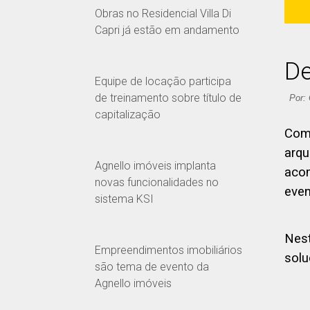
Obras no Residencial Villa Di
Capri já estão em andamento
De
Equipe de locação participa
de treinamento sobre título de
Por:
capitalização
Com
arqu
Agnello imóveis implanta
acom
novas funcionalidades no
even
sistema KSI
Nest
Empreendimentos imobiliários
solu
são tema de evento da
Agnello imóveis