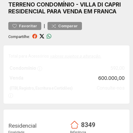
TERRENO
CONDOMÍNIO
-
VILLA DI CAPRI
RESIDENCIAL PARA VENDA EM FRANCA
|
Favoritar
Comparar
Compartilhe:
Total para Acessórios
valores sujeitos a alteração.
Condomínio
592,00
Venda
600.000,00
Consulte-nos
(ITBI, Registro, Escritura e Certidões)
8349
Residencial
Finalidade
Referência