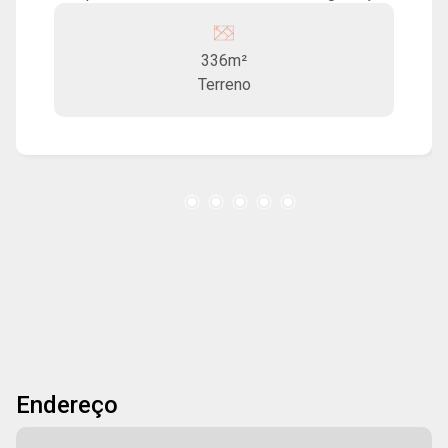
cerca elétrica e portaria 24 horas, além de
diversos itens de lazer, entre eles: campo de
336m²
futebol, espaço gourmet, pista de caminhada,
Terreno
playground, quadra de tênis e salão de festa.
Endereço