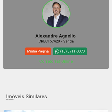
Alexandre Agnello
CRECI 57420 - Venda
Minha Página
(16) 3711-0070
Corretor(a) Online
Imóveis Similares