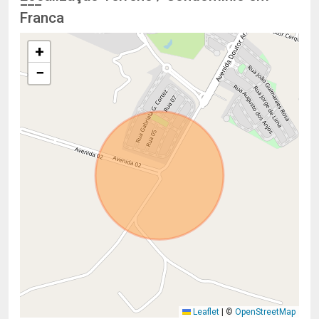
Franca
+
−
Leaflet
|
©
OpenStreetMap