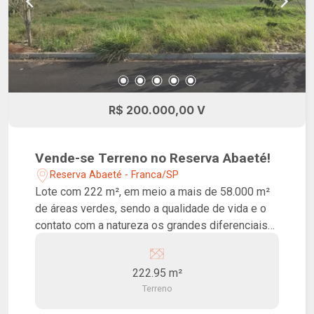
R$ 200.000,00 V
Vende-se Terreno no Reserva Abaeté!
Reserva Abaeté - Franca/SP
Lote com 222 m², em meio a mais de 58.000 m²
de áreas verdes, sendo a qualidade de vida e o
contato com a natureza os grandes diferenciais
do Reserva Abaeté! O loteamento terá
infraestrutura completa, com ciclovias
222.95 m²
arborizadas, guias e sarjetas, rede elétrica e de
Terreno
iluminação, rede de água e esgoto, galerias de
água pluviais, paisagismo integrado e vias