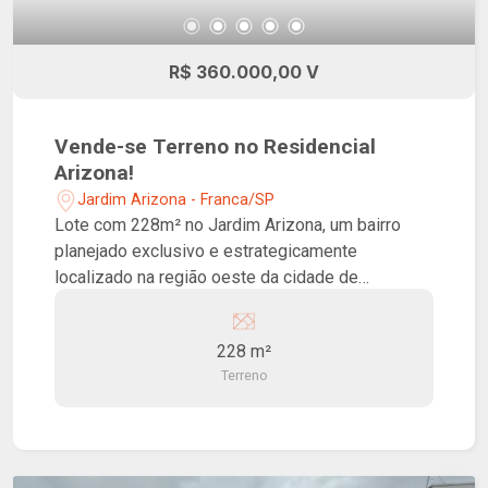
R$ 360.000,00 V
Vende-se Terreno no Residencial
Arizona!
Jardim Arizona - Franca/SP
Lote com 228m² no Jardim Arizona, um bairro
planejado exclusivo e estrategicamente
localizado na região oeste da cidade de
Franca/SP. Com fácil acesso à Rodovia Cândido
Portinari, Hospital São Joaquim, Franca Shopping
228 m²
e o Distrito Industrial, este é o lugar ideal para
Terreno
investir no seu futuro. Além disso, desfrute de
uma incrível área de lazer que inclui playground,
espaço pet, redário, área de piquenique, campo
de futebol e academia ao ar livre, perfeito para
você e sua família passarem momentos