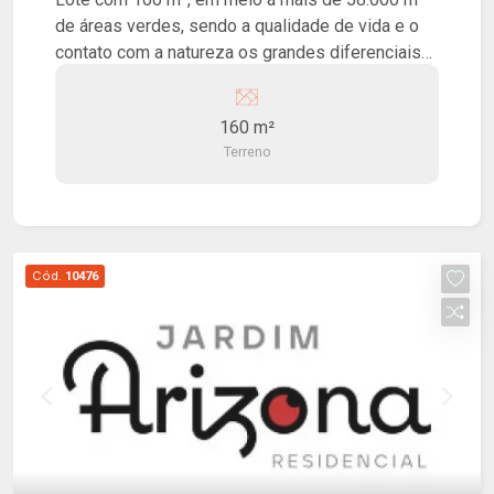
de áreas verdes, sendo a qualidade de vida e o
contato com a natureza os grandes diferenciais
do Reserva Abaeté! O loteamento terá
infraestrutura completa, com ciclovias
160 m²
arborizadas, guias e sarjetas, rede elétrica e de
Terreno
iluminação, rede de água e esgoto, galerias de
água pluviais, paisagismo integrado e vias
asfaltadas.
Cód.
10476