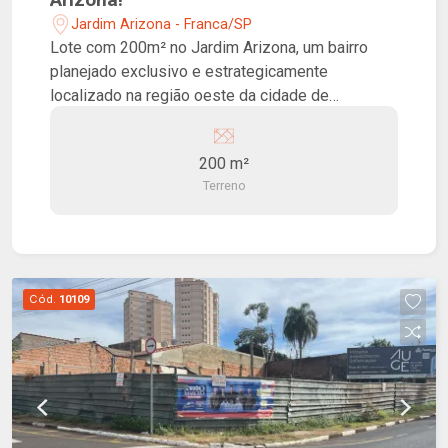
Jardim Arizona - Franca/SP
Lote com 200m² no Jardim Arizona, um bairro
planejado exclusivo e estrategicamente
localizado na região oeste da cidade de
Franca/SP. Com fácil acesso à Rodovia Cândido
Portinari, Hospital São Joaquim, Franca Shopping
200 m²
e o Distrito Industrial, este é o lugar ideal para
Terreno
investir no seu futuro. Além disso, desfrute de
uma incrível área de lazer que inclui playground,
espaço pet, redário, área de piquenique, campo
de futebol e academia ao ar livre, perfeito para
você e sua família passarem momentos
Cód.
10109
inesquecíveis juntos.