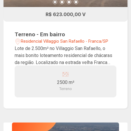
R$ 623.000,00 V
Terreno - Em bairro
Residencial Villaggio San Rafaello - Franca/SP
Lote de 2.500m² no Villaggio San Rafaello, o
mais bonito loteamento residencial de chácaras
da região. Localizado na estrada velha Franca
Batatais, a 6km da Morada do Verde e a 11km do
centro da cidade. Possui poço artesiano de 120m
2500 m²
de profundidade com 2500 litros de água/h,
Terreno
projeto aprovado de 450m², energia fotovoltaica
com 38 placas gerando aproximadamente 85kW
por dia e garagem construída de 100m². Pronto
para construir, os lotes possuem escritura
definitiva, CEP e IPTU. O San Rafaello é
totalmente cercado, conta com alameda