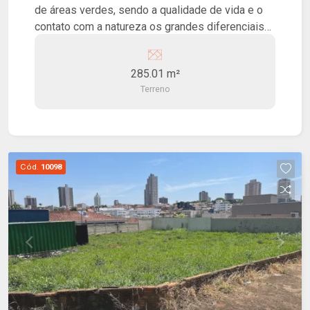
de áreas verdes, sendo a qualidade de vida e o
contato com a natureza os grandes diferenciais
do Reserva Abaeté! O loteamento terá
infraestrutura completa, com ciclovias
285.01 m²
arborizadas, guias e sarjetas, rede elétrica e de
Terreno
iluminação, rede de água e esgoto, galerias de
água pluviais, paisagismo integrado e vias
asfaltadas.
Cód.
10098