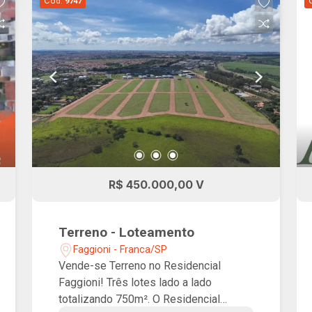
Cód.
9747
espaço pet, redário, área de piquenique,
campo de futebol e academia ao ar
livre, perfeito para você e sua família
passarem momentos inesquecíveis
juntos.
R$ 450.000,00 V
Terreno - Loteamento
Faggioni - Franca/SP
Vende-se Terreno no Residencial
Faggioni! Três lotes lado a lado
totalizando 750m². O Residencial