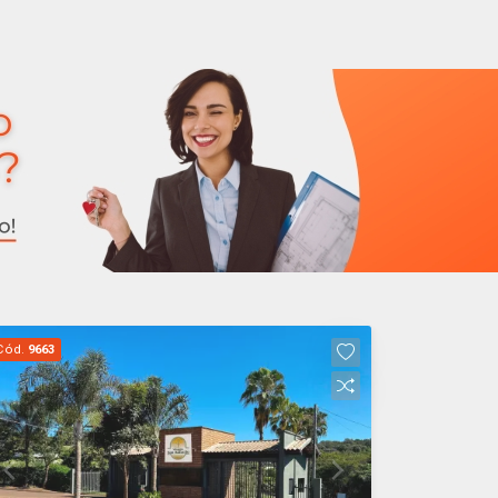
Cód.
9663