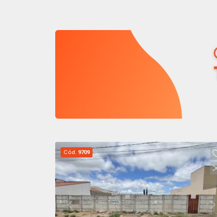
convivência integrados ao paisagismo.
Conta ainda com o Parque Morada da
Mata, com mais de 40 mil m² de área
verde, pista de caminhada, pet place e
academia ao ar livre. Segurança
reforçada com monitoramento por
câmeras e administração da
Associação de Moradores, garantindo
conforto, tranquilidade e qualidade de
vida.
Cód.
9709