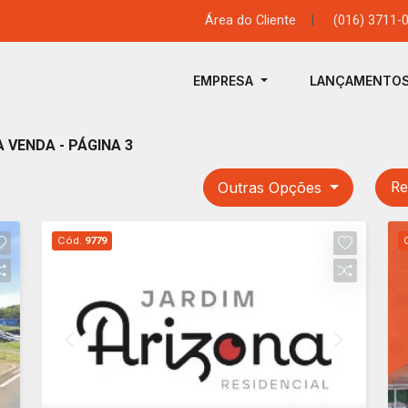
Área do Cliente
|
(016) 3711-
EMPRESA
LANÇAMENTO
 VENDA - PÁGINA 3
Outras Opções
Re
Cód.
9779