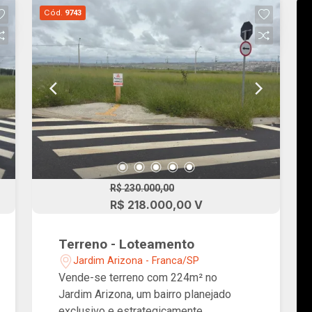
Cód.
9743
R$ 230.000,00
R$ 218.000,00 V
Terreno - Loteamento
Jardim Arizona - Franca/SP
Vende-se terreno com 224m² no
Jardim Arizona, um bairro planejado
exclusivo e estrategicamente