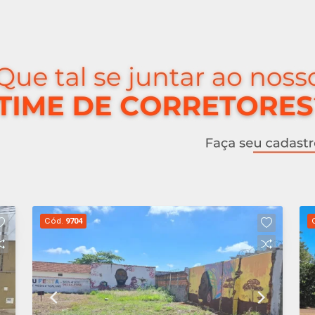
Cód.
9704