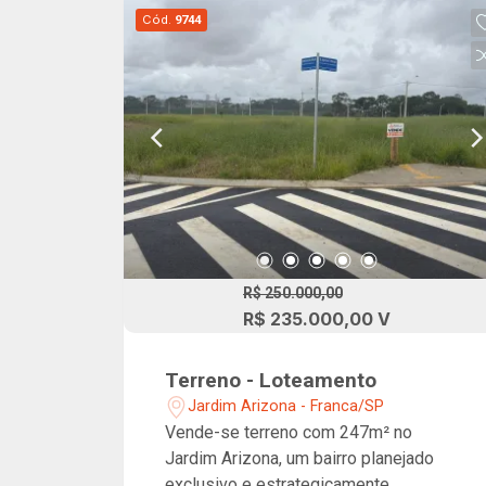
Cód.
9744
R$ 250.000,00
R$ 235.000,00 V
Terreno - Loteamento
Jardim Arizona - Franca/SP
Vende-se terreno com 247m² no
Jardim Arizona, um bairro planejado
exclusivo e estrategicamente