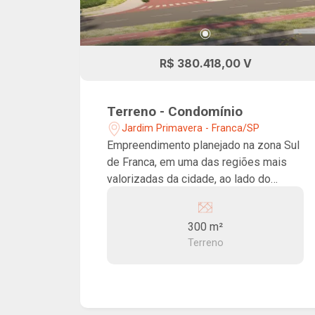
R$ 380.418,00 V
Terreno - Condomínio
Jardim Primavera - Franca/SP
Empreendimento planejado na zona Sul
de Franca, em uma das regiões mais
valorizadas da cidade, ao lado do
Morada do Verde. O Morada da Mata é
composto por residenciais fechados
300 m²
com lotes de 300 m² a 660 m², portaria
Terreno
com controle de acesso e infraestrutura
urbana completa. Oferece clubes de
lazer completos com salão de festas,
academia, quadras esportivas,
playground, área gourmet e espaços de