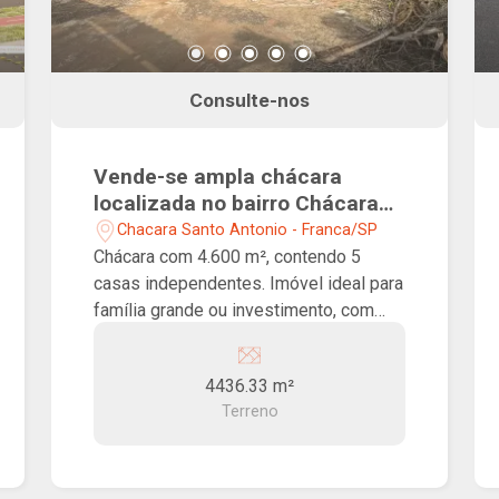
Consulte-nos
Vende-se ampla chácara
localizada no bairro Chácara
Santo Antônio!
Chacara Santo Antonio - Franca/SP
Chácara com 4.600 m², contendo 5
casas independentes. Imóvel ideal para
família grande ou investimento, com
destaque para a ampla área de terreno.
4436.33 m²
Terreno