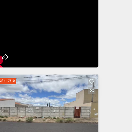
Cód.
9710