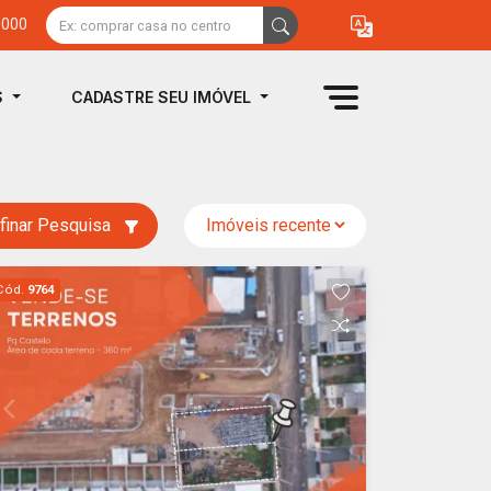
0000
S
CADASTRE SEU IMÓVEL
finar Pesquisa
Cód.
9764