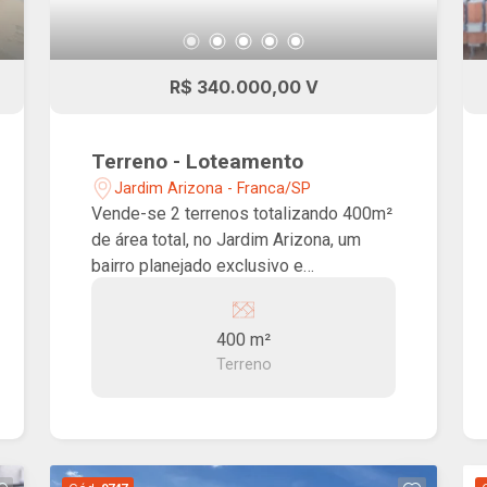
R$ 340.000,00 V
Terreno - Loteamento
Jardim Arizona - Franca/SP
Vende-se 2 terrenos totalizando 400m²
de área total, no Jardim Arizona, um
bairro planejado exclusivo e
estrategicamente localizado na região
oeste da cidade de Franca-SP. Com
400 m²
fácil acesso à Rodovia Cândido
Terreno
Portinari, Hospital São Joaquim, Franca
Shopping e o Distrito Industrial, este é
o lugar ideal para investir no seu futuro.
Além disso, desfrute de uma incrível
área de lazer que inclui playground,