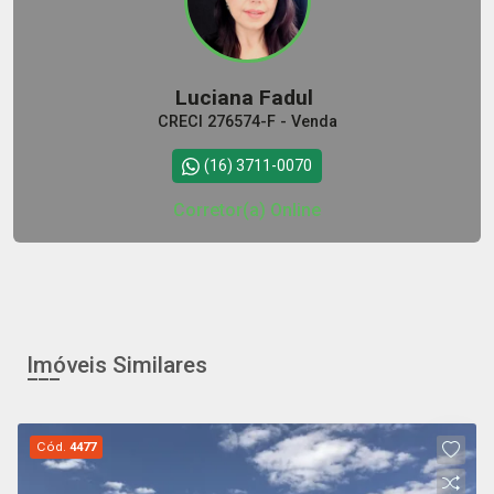
Luciana Fadul
CRECI 276574-F - Venda
(16) 3711-0070
Corretor(a) Online
Imóveis Similares
Cód.
4477