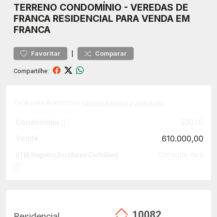
TERRENO
CONDOMÍNIO
-
VEREDAS DE
FRANCA
RESIDENCIAL PARA VENDA EM
FRANCA
|
Favoritar
Comparar
Compartilhe:
Total para Acessórios
valores sujeitos a alteração.
Condomínio
500,00
Venda
610.000,00
Consulte-nos
(ITBI, Registro, Escritura e Certidões)
10082
Residencial