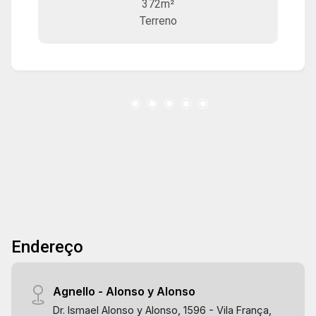
372m²
skate, pista de caminhada, salão de festa para
Terreno
300 pessoas, Lindo paisagismo.
Endereço
Agnello - Alonso y Alonso
Dr. Ismael Alonso y Alonso, 1596 - Vila França,