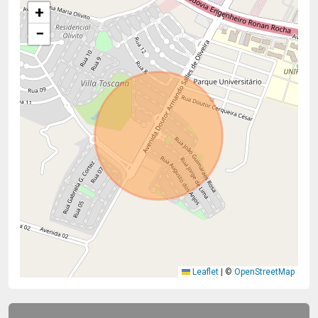
+
−
Leaflet
|
©
OpenStreetMap