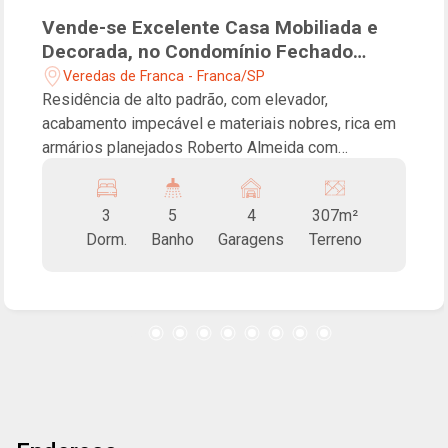
Vende-se Excelente Casa Mobiliada e
Decorada, no Condomínio Fechado
Veredas de Franca!
Veredas de Franca - Franca/SP
Residência de alto padrão, com elevador,
acabamento impecável e materiais nobres, rica em
armários planejados Roberto Almeida com
iluminação em LED, unindo sofisticação, conforto e
funcionalidade em cada detalhe. O imóvel conta
3
5
4
307m²
com 3 suítes, sendo a suíte master com closet,
Dorm.
Banho
Garagens
Terreno
além de banheiro social, lavabo, ampla sala inferior
para dois ambientes e sala superior. Os ambientes
são valorizados pelo elegante piso Indusparquet,
persianas automatizadas e cortinas sob medida. A
cozinha americana com ilha é equipada com coifa e
integrada à área gourmet com churrasqueira. As
bancadas são revestidas em lâmina natural,
harmonizando perfeitamente com a mesa de jantar
em aço revestida em lâmina de madeira. O