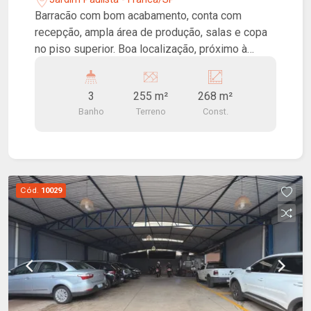
Barracão com bom acabamento, conta com
recepção, ampla área de produção, salas e copa
no piso superior. Boa localização, próximo à
Avenida Dr. Hélio Palermo!
3
255 m²
268 m²
Banho
Terreno
Const.
Cód.
10029