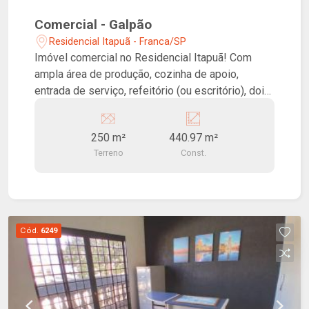
Comercial - Galpão
Residencial Itapuã - Franca/SP
Imóvel comercial no Residencial Itapuã! Com
ampla área de produção, cozinha de apoio,
entrada de serviço, refeitório (ou escritório), dois
lavabos, piso superior com cozinha e dois
lavabos. Ótima localização.
250 m²
440.97 m²
Terreno
Const.
Cód.
6249