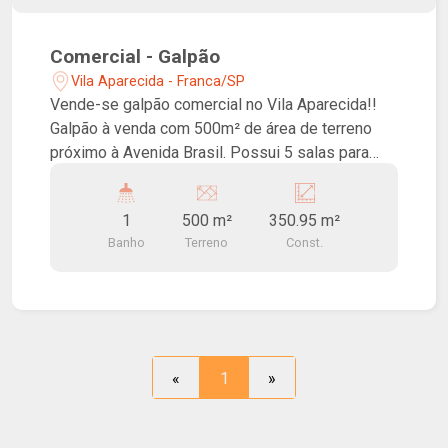
Comercial - Galpão
Vila Aparecida - Franca/SP
Vende-se galpão comercial no Vila Aparecida!!
Galpão à venda com 500m² de área de terreno
próximo à Avenida Brasil. Possui 5 salas para
escritórios e ampla área de produção, ideal para
empresas de diversas áreas.
1
500 m²
350.95 m²
Banho
Terreno
Const.
«
1
»