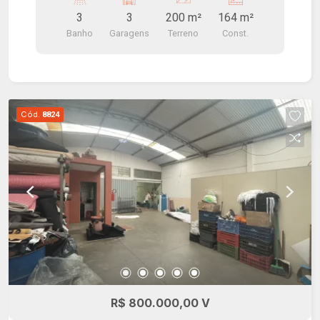
lavabo. Fino acabamento, porta automatizada,
3
3
200 m²
164 m²
piso granilite para cargas pesadas e sistema de
Banho
Garagens
Terreno
Const.
segurança.
Cód.
8824
R$ 800.000,00 V