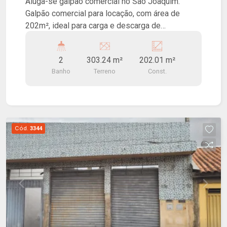
Aluga-se galpão comercial no São Joaquim.
Galpão comercial para locação, com área de
202m², ideal para carga e descarga de
mercadorias, linhas de produção, fábricas e
empresas em geral.
2
303.24 m²
202.01 m²
Banho
Terreno
Const.
Cód.
3344