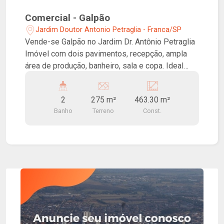
Comercial - Galpão
Jardim Doutor Antonio Petraglia - Franca/SP
Vende-se Galpão no Jardim Dr. Antônio Petraglia
Imóvel com dois pavimentos, recepção, ampla
área de produção, banheiro, sala e copa. Ideal
para fábricas. Boa localização próximo às
Avenidas Dr. Hélio Palermo e Dom Pedro I.
2
275 m²
463.30 m²
Banho
Terreno
Const.