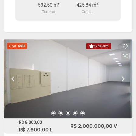
532.50 m²
425.84 m²
Alonso!
Terreno
Const.
Cód.
6453
Exclusivo
R$ 8.000,00
R$ 2.000.000,00 V
R$ 7.800,00 L