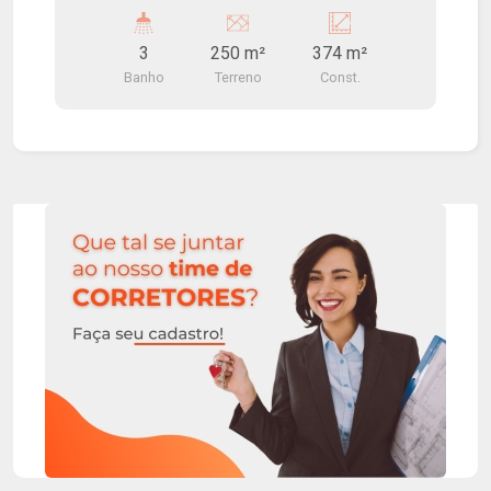
Localização privilegiada!
3
250 m²
374 m²
Banho
Terreno
Const.