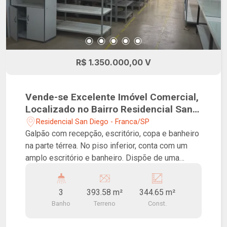
R$ 1.350.000,00 V
Vende-se Excelente Imóvel Comercial,
Localizado no Bairro Residencial San
Diego!
Residencial San Diego - Franca/SP
Galpão com recepção, escritório, copa e banheiro
na parte térrea. No piso inferior, conta com um
amplo escritório e banheiro. Dispõe de uma
ampla área de produção, banheiro de apoio, área
de serviços nos fundos e portão para carga e
3
393.58 m²
344.65 m²
descarga. Ideal para fábricas, depósitos, centros
Banho
Terreno
Const.
de distribuição e atividades similares.