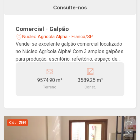
Consulte-nos
Comercial - Galpão
Nucleo Agricola Alpha - Franca/SP
Vende-se excelente galpão comercial localizado
no Núcleo Agrícola Alpha! Com 3 amplos galpões
para produção, escritório, refeitório, espaço de
lazer com área gourmet, churrasqueira, 10 vagas
externas e amplo espaço aberto para entrada e
9574.90 m²
3589.25 m²
saída de veículos. Local ideal para grande
Terreno
Const.
industrias que necessitam de espaço para
produção.
Cód.
7589