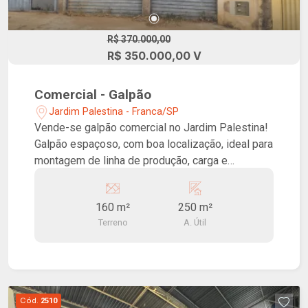
R$ 370.000,00
R$ 350.000,00 V
Comercial - Galpão
Jardim Palestina - Franca/SP
Vende-se galpão comercial no Jardim Palestina!
Galpão espaçoso, com boa localização, ideal para
montagem de linha de produção, carga e
descarga e atividades em geral!! Com 160 m² de
terreno e 250 m² de construção!!
160 m²
250 m²
Terreno
A. Útil
Cód.
2510