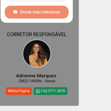
Enviar meu interesse
CORRETOR RESPONSÁVEL
Adrienne Marques
CRECI 169596 - Venda
Minha Página
(16) 3711-0070