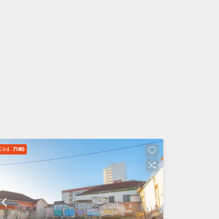
Cód.
7180