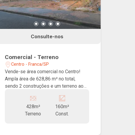
Consulte-nos
Comercial - Terreno
Centro - Franca/SP
Vende-se área comercial no Centro!
Ampla área de 628,86 m² no total,
sendo 2 construções e um terreno ao
meio, ótima oportunidade para
investidores em geral. Excelente
428m²
160m²
localização no Centro de Franca!
Terreno
Const.