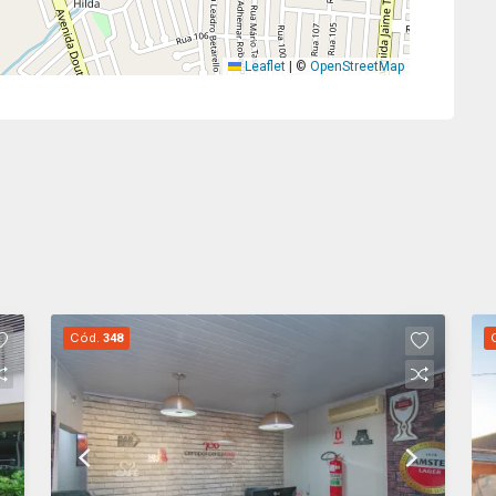
Leaflet
|
©
OpenStreetMap
Cód.
348