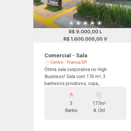
R$ 9.000,00 L
R$ 1.600.000,00 V
Comercial - Sala
Centro - Franca/SP
Ótima sala corporativa no High
Business! Sala com 176 m², 3
banheiros privativos, copa,
infraestrutura para ar condicionado
central e 4 vagas de garagem. Ideal pra
3
177m²
escritórios e afins. Conta com auditório
Banho
A. Útil
para até 70 pessoas, 03 salas de
reunião de uso comum, elevadores
inteligentes de alta velocidade, pontos