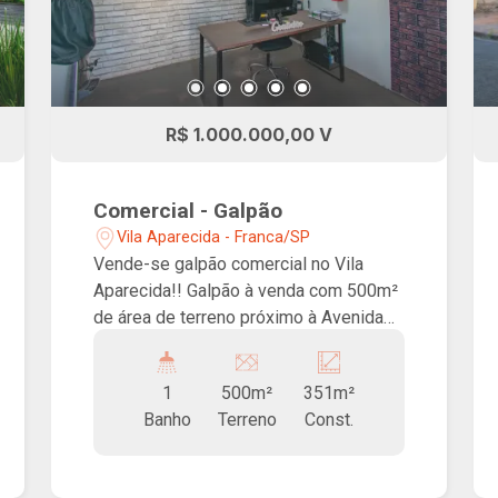
R$ 1.000.000,00 V
Comercial - Galpão
Vila Aparecida - Franca/SP
Vende-se galpão comercial no Vila
Aparecida!! Galpão à venda com 500m²
de área de terreno próximo à Avenida
Brasil. Possui 5 salas para escritórios e
ampla área de produção, ideal para
1
500m²
351m²
empresas de diversas áreas.
Banho
Terreno
Const.