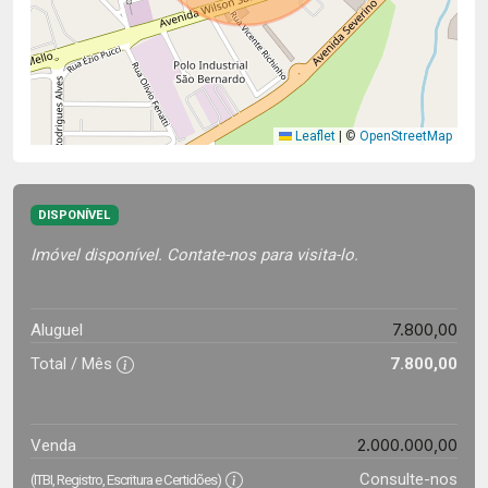
Leaflet
|
©
OpenStreetMap
DISPONÍVEL
Imóvel disponível. Contate-nos para visita-lo.
7.800,00
Aluguel
Total / Mês
7.800,00
2.000.000,00
Venda
Consulte-nos
(ITBI, Registro, Escritura e Certidões)