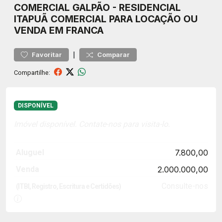
COMERCIAL
GALPÃO
-
RESIDENCIAL
ITAPUÃ
COMERCIAL PARA LOCAÇÃO OU
VENDA EM FRANCA
|
Favoritar
Comparar
Compartilhe:
DISPONÍVEL
Imóvel disponível. Contate-nos para visita-lo.
Aluguel
7.800,00
Venda
2.000.000,00
Consulte-nos
(ITBI, Registro, Escritura e Certidões)