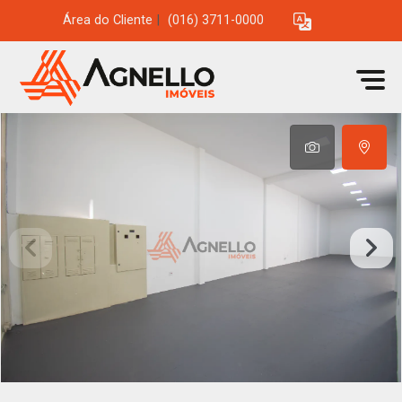
Área do Cliente
|
(016) 3711-0000