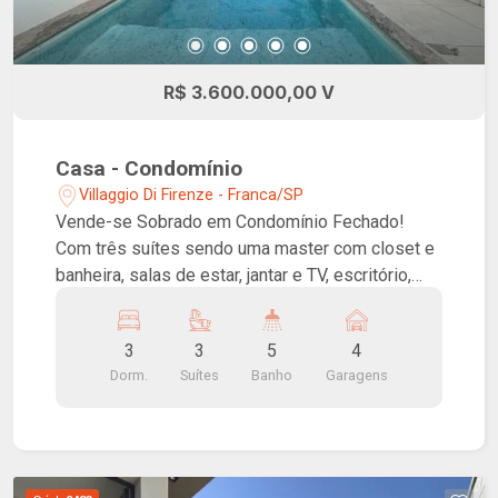
R$ 3.600.000,00 V
Casa - Condomínio
Villaggio Di Firenze - Franca/SP
Vende-se Sobrado em Condomínio Fechado!
Com três suítes sendo uma master com closet e
banheira, salas de estar, jantar e TV, escritório,
lavabo, varanda gourmet, banheiro social, piscina
e garagem para até 4 carros sendo 2 vagas
3
3
5
4
cobertas. Condomínio conta com ampla área de
Dorm.
Suítes
Banho
Garagens
lazer, quadra, espaço gourmet, playground e
portaria 24 horas.