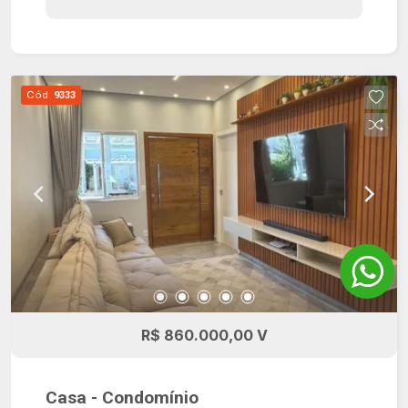
moradores uma ampla área de lazer e facilities,
sendo: academia, churrasqueira, quadra de areia e
poliesportiva, pet place, salão de festas, cine
open air, coworking, sala de reunião, delivery,
Cód.
9333
lounge, deck, piscina, playground e salão de
jogos.
R$ 860.000,00 V
Casa - Condomínio