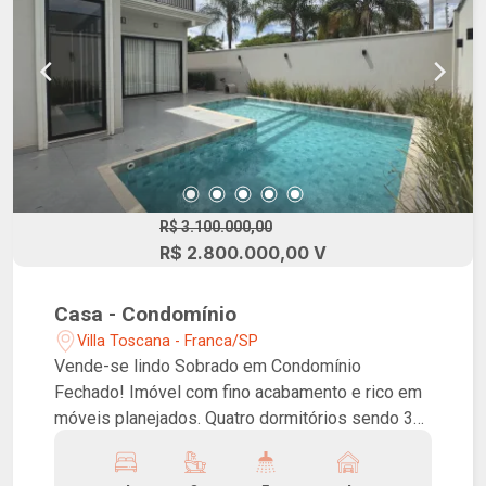
energia fotovoltaica e ar-condicionado, além de
garagem para quatro veículos (duas vagas
cobertas), despensa ampla, lavanderia, depósito
e móveis planejados já instalados na sala,
cozinha e banheiros. Condomínio de alto padrão,
portaria com segurança 24 horas, lazer completo,
playground, quadra de tênis, redário, quadra
poliesportiva, pista de skate, pista de caminhada,
salão de festa para 300 pessoas e lindo
R$ 3.100.000,00
paisagismo.
R$ 2.800.000,00 V
Casa - Condomínio
Villa Toscana - Franca/SP
Vende-se lindo Sobrado em Condomínio
Fechado! Imóvel com fino acabamento e rico em
móveis planejados. Quatro dormitórios sendo 3
suítes, escritório, salas de estar, jantar e TV,
cozinha, despensa, área gourmet, piscina,