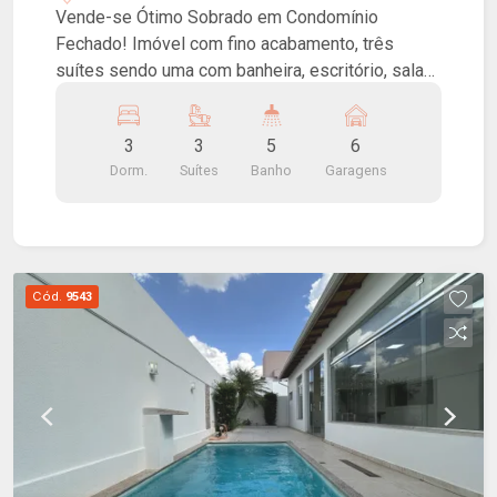
Vende-se Ótimo Sobrado em Condomínio
Fechado! Imóvel com fino acabamento, três
suítes sendo uma com banheira, escritório, salas
de TV e jantar, lavabo, cozinha, piscina, varanda
gourmet e garagem para 6 carros sendo 3 vagas
3
3
5
6
cobertas.
Dorm.
Suítes
Banho
Garagens
Cód.
9543