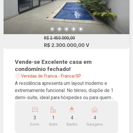
R$ 2.450.000,00
R$ 2.300.000,00 V
Vende-se Excelente casa em
condomínio fechado!
Veredas de Franca - Franca/SP
A residência apresenta um layout moderno e
extremamente funcional. No térreo, dispõe de 1
demi-suíte, ideal para hóspedes ou para quem
busca acessibilidade, além de uma ampla sala
com pé-direito duplo que garante imponência e
3
1
4
4
excelente iluminação natural. No piso superior, a
Dorm.
Suite
Banho
Garagens
suíte master oferece total privacidade, com