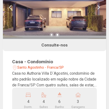
Consulte-nos
Casa - Condomínio
Santo Agostinho - Franca/SP
Casa no Authoria Villa D`Agostini, condomínio de
alto padrão localizado em região nobre da Cidade
de Franca/SP. Com quatro suítes, salas de estar,
jantar e TV, lavabo, cozinha, varanda gourmet e
espaço para área de lazer. Três vagas de
4
4
6
3
garagem. Além do conforto e da segurança, o
Dorm.
Suítes
Banho
Garagens
Authoria Villa D`Agostini oferecerá aos seus