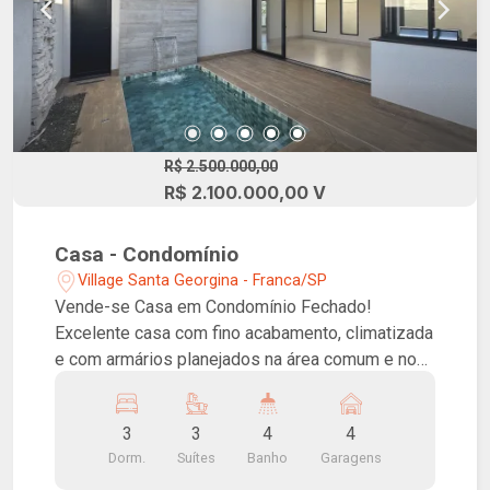
R$ 2.500.000,00
R$ 2.100.000,00 V
Casa - Condomínio
Village Santa Georgina - Franca/SP
Vende-se Casa em Condomínio Fechado!
Excelente casa com fino acabamento, climatizada
e com armários planejados na área comum e nos
banheiros. Possui três suítes, uma delas com
espaço para closet, escritório, sala, cozinha com
3
3
4
4
ilha, cooktop e coifa, churrasqueira, despensa,
Dorm.
Suítes
Banho
Garagens
banheiro social, piscina com cascata e garagem