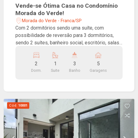
Vende-se Ótima Casa no Condomínio
Morada do Verde!
Morada do Verde - Franca/SP
Com 2 dormitórios sendo uma suíte, com
possibilidade de reversão para 3 dormitórios,
sendo 2 suítes, banheiro social, escritório, salas
de estar, jantar e TV, cozinha e despensa. Ampla
área de lazer com sala, cozinha, banheiro, espaço
2
1
3
5
para mais um dormitório, piscina, SPA e varanda
Dorm.
Suite
Banho
Garagens
gourmet. Garagem coberta para 3 carros. A
Morada do Verde oferece diversos itens de
lazer, entre eles: pista de caminhada, playground,
campo de futebol e quadra poliesportiva. O
condomínio conta com portaria, cerca elétrica e
Cód.
10001
câmera de segurança.