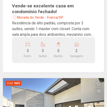
Vende-se excelente casa em
condomínio fechado!
Morada do Verde - Franca/SP
Residência de alto padrão, composta por 3
suítes, sendo 1 master com closet. Conta com
sala ampla para dois ambientes, mezanino com
escritório, jardim de inverno, lavabo, cozinha com
armários planejados e lavanderia. O imóvel ainda
3
3
5
2
oferece um excelente espaço gourmet e uma
Dorm.
Suítes
Banho
Garagens
ampla área externa com piscina, sauna, banheiro
social e 2 vagas de garagem cobertas.
Localizada no Loteamento Fechado Morada do
Verde, a residência proporciona segurança e
privacidade, com portaria 24 horas e
Cód.
9632
monitoramento por câmeras. O condomínio
dispõe também de áreas de lazer
compartilhadas, como quadras esportivas,
playground e salão de festas.