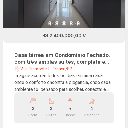
R$ 2.400.000,00 V
Casa térrea em Condomínio Fechado,
com três amplas suítes, completa em
armários
Villa Piemonte I - Franca/SP
Imagine acordar todos os dias em uma casa
onde o conforto encontra a elegância, onde cada
ambiente foi pensado para acolher, conectar e
inspirar. Esta linda casa térrea com 215 m² de
construção encanta logo no primeiro olhar. Seus
3
3
5
4
ambientes amplos e integrados criam uma
Dorm.
Suítes
Banho
Garagens
atmosfera leve e sofisticada, perfeita para reunir
a família e receber amigos. São 3 amplas suítes,