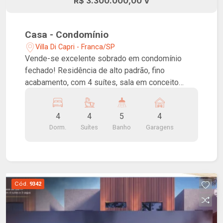
R$ 3.300.000,00 V
Casa - Condomínio
Villa Di Capri - Franca/SP
Vende-se excelente sobrado em condomínio
fechado! Residência de alto padrão, fino
acabamento, com 4 suítes, sala em conceito
aberto, lavabo, cozinha americana com ilha,
lavanderia, varanda gourmet com churrasqueira,
4
4
5
4
piscina e 4 vagas de garagem sendo 2 cobertas.
Dorm.
Suítes
Banho
Garagens
Condomínio fechado com toda infraestrutura,
lazer e segurança.
Cód.
9342