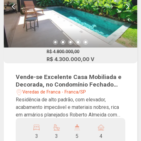
R$ 4.800.000,00
R$ 4.300.000,00 V
Vende-se Excelente Casa Mobiliada e
Decorada, no Condomínio Fechado
Veredas de Franca!
Veredas de Franca - Franca/SP
Residência de alto padrão, com elevador,
acabamento impecável e materiais nobres, rica
em armários planejados Roberto Almeida com
iluminação em LED, unindo sofisticação, conforto
e funcionalidade em cada detalhe. O imóvel conta
3
3
5
4
com 3 suítes, sendo a suíte master com closet,