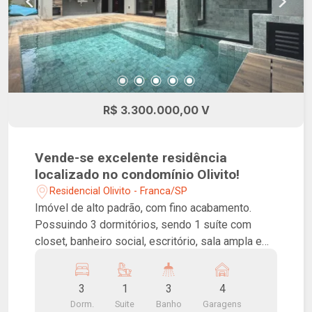
R$ 3.300.000,00 V
Vende-se excelente residência
localizado no condomínio Olivito!
Residencial Olivito - Franca/SP
Imóvel de alto padrão, com fino acabamento.
Possuindo 3 dormitórios, sendo 1 suíte com
closet, banheiro social, escritório, sala ampla em
conceito aberto, cozinha americana com ilha,
lavabo, lavanderia, piscina com sauna, espaço
3
1
3
4
gourmet com churrasqueira e 4 vagas de
Dorm.
Suite
Banho
Garagens
garagem, sendo 2 cobertas. Condomínio fechado