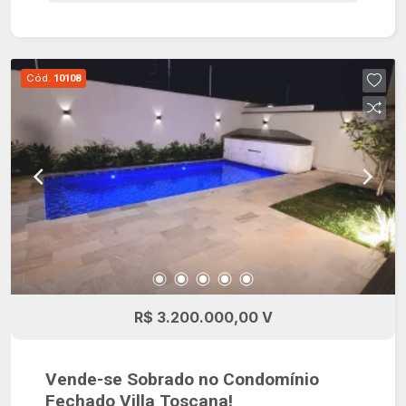
24 horas, além de diversos itens de lazer, entre
eles: campo de futebol, espaço gourmet, pista de
caminhada, playground, quadra de tênis e salão
Cód.
10108
de festa.
R$ 3.200.000,00 V
Vende-se Sobrado no Condomínio
Fechado Villa Toscana!