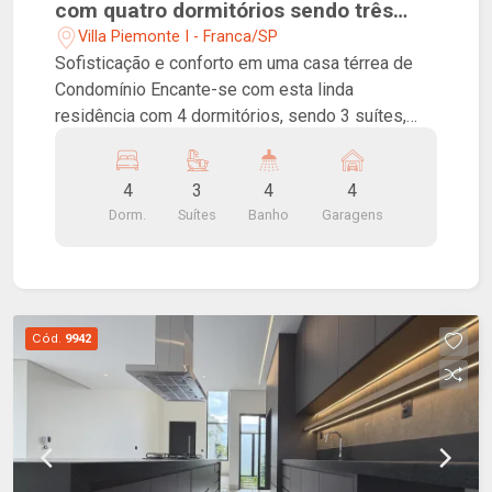
com quatro dormitórios sendo três
suítes, e uma bela área gourmet!
Villa Piemonte I - Franca/SP
Sofisticação e conforto em uma casa térrea de
Condomínio Encante-se com esta linda
residência com 4 dormitórios, sendo 3 suítes,
rica em armários planejados. A suíte master conta
com amplo closet, pia dupla e relaxante banheira
4
3
4
4
de hidromassagem. A casa oferece ainda varanda
Dorm.
Suítes
Banho
Garagens
gourmet completa, integrada à piscina aquecida,
perfeita para momentos especiais com a família
e amigos. Possui também aquecimento solar e
esquadrias de alumínio de alto padrão.
Cód.
9942