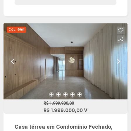
de alto padrão, ótima localização, portaria 24
horas, lazer completo, playground, quadra de
tênis, quadra poliesportiva, campo de futebol,
pista de caminhada, salão de jogos, espaço
Cód.
9964
gourmet e salão de festas.
R$ 1.999.900,00
R$ 1.999.000,00 V
Casa térrea em Condomínio Fechado,