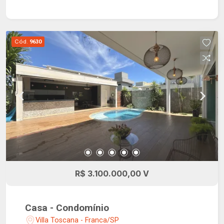
para até 4 carros sendo 2 vagas cobertas.
Condomínio localizado a 2km do Hospital São
Joaquim, contando com câmeras de segurança,
cerca elétrica e portaria 24 horas, além de
Cód.
9630
diversos itens de lazer, entre eles: campo de
futebol, espaço gourmet, pista de caminhada,
playground, quadra de tênis e salão de festa.
R$ 3.100.000,00 V
Casa - Condomínio
Villa Toscana - Franca/SP