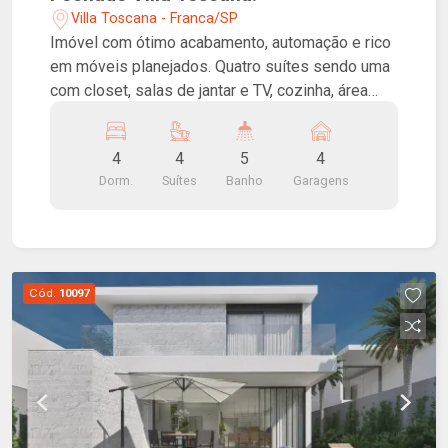
Villa Toscana - Franca/SP
Imóvel com ótimo acabamento, automação e rico
em móveis planejados. Quatro suítes sendo uma
com closet, salas de jantar e TV, cozinha, área
gourmet, piscina, garagem. Condomínio conta
com ampla área de lazer, quadra, espaço
4
4
5
4
gourmet, playground e portaria 24 horas.
Dorm.
Suítes
Banho
Garagens
Cód.
10097