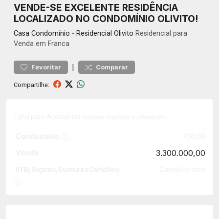
VENDE-SE EXCELENTE RESIDÊNCIA
LOCALIZADO NO CONDOMÍNIO OLIVITO!
Casa
Condomínio
-
Residencial Olivito
Residencial para
Venda em Franca
|
Favoritar
Comparar
Compartilhe:
Total para Acessórios
valores sujeitos a alteração.
Condomínio
700,00
Venda
3.300.000,00
Consulte-nos
(ITBI, Registro, Escritura e Certidões)