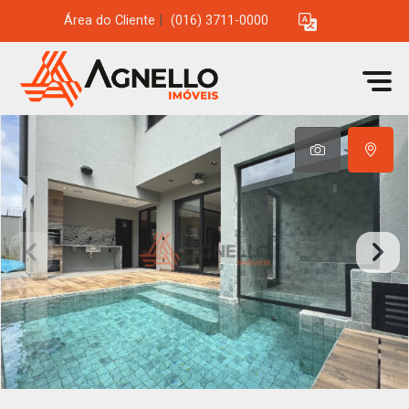
Área do Cliente
|
(016) 3711-0000