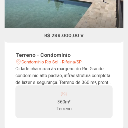
R$ 299.000,00 V
Terreno - Condomínio
Condomínio Rio Sol - Rifaina/SP
Cidade charmosa às margens do Rio Grande,
condomínio alto padrão, infraestrutura completa
de lazer e segurança. Terreno de 360 m², pronto
para construir, localizado no Condomínio Rio
Sol! Privacidade e segurança 24hrs. Lazer
360m²
completo para toda a família. O condomínio
Terreno
oferece restaurante, piscinas, salão de festas,
praça fogo, espaço pet, área comercial, praia bar,
píer, marina e heliponto.