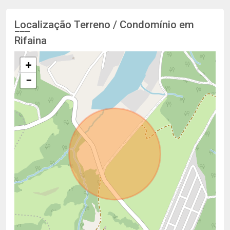
Localização Terreno / Condomínio em
Rifaina
+
−