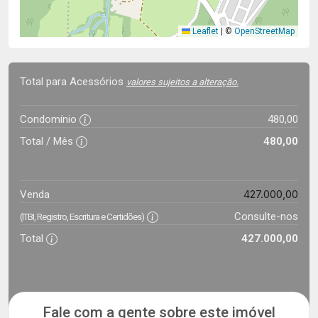
Leaflet
|
©
OpenStreetMap
Total para Acessórios
valores sujeitos a alteração.
Condomínio
480,00
Total / Mês
480,00
427.000,00
Venda
Consulte-nos
(ITBI, Registro, Escritura e Certidões)
Total
427.000,00
Fale com a gente sobre este imóvel