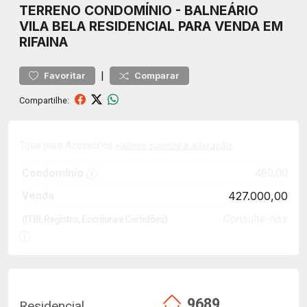
TERRENO
CONDOMÍNIO
-
BALNEÁRIO
VILA BELA
RESIDENCIAL PARA VENDA EM
RIFAINA
|
Favoritar
Comparar
Compartilhe:
Total para Acessórios
valores sujeitos a alteração.
Condomínio
480,00
Venda
427.000,00
Consulte-nos
(ITBI, Registro, Escritura e Certidões)
9689
Residencial