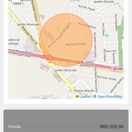
Leaflet
|
©
OpenStreetMap
860.000,00
Venda