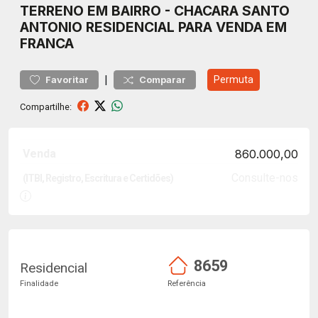
TERRENO
EM BAIRRO
-
CHACARA SANTO
ANTONIO
RESIDENCIAL PARA VENDA EM
FRANCA
|
Permuta
Favoritar
Comparar
Compartilhe:
Venda
860.000,00
Consulte-nos
(ITBI, Registro, Escritura e Certidões)
8659
Residencial
Finalidade
Referência