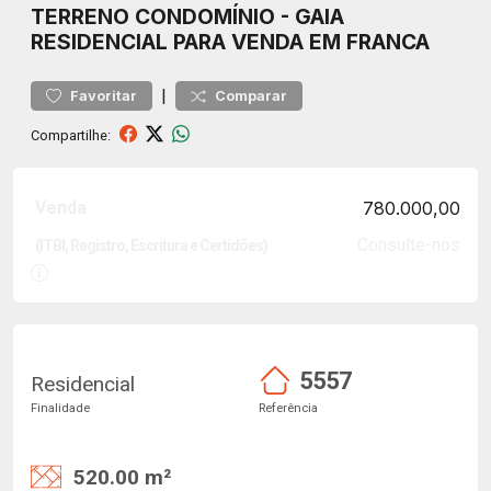
TERRENO
CONDOMÍNIO
-
GAIA
RESIDENCIAL PARA VENDA EM FRANCA
|
Favoritar
Comparar
Compartilhe:
Venda
780.000,00
Consulte-nos
(ITBI, Registro, Escritura e Certidões)
5557
Residencial
Finalidade
Referência
520.00 m²