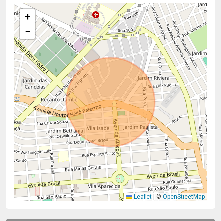
+
−
Leaflet
|
©
OpenStreetMap