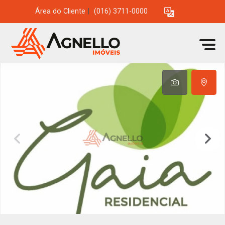
Área do Cliente
|
(016) 3711-0000