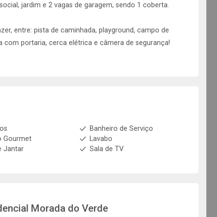
o social, jardim e 2 vagas de garagem, sendo 1 coberta.
zer, entre: pista de caminhada, playground, campo de
a com portaria, cerca elétrica e câmera de segurança!
ios
Banheiro de Serviço
o Gourmet
Lavabo
e Jantar
Sala de TV
dencial Morada do Verde