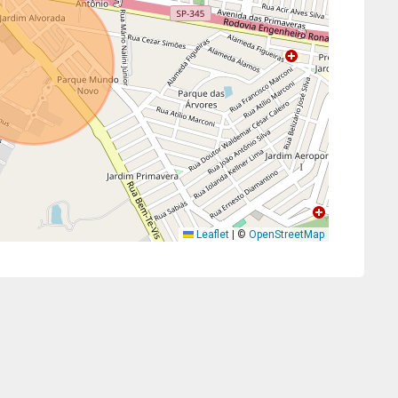
Leaflet
|
©
OpenStreetMap