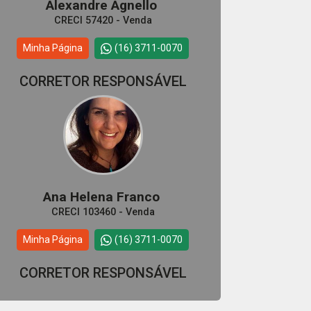
Alexandre Agnello
CRECI 57420 - Venda
Minha Página
(16) 3711-0070
CORRETOR RESPONSÁVEL
Ana Helena Franco
CRECI 103460 - Venda
Minha Página
(16) 3711-0070
CORRETOR RESPONSÁVEL