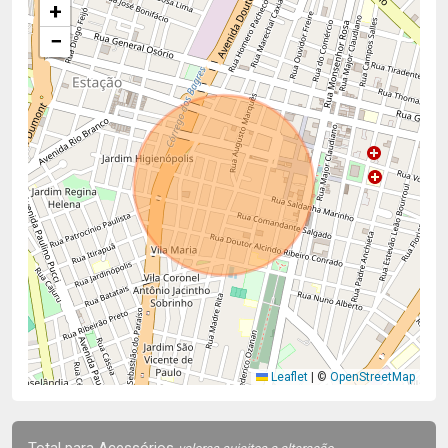
+
−
Leaflet
|
©
OpenStreetMap