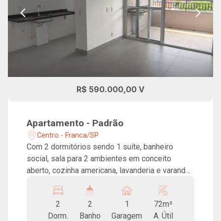
R$ 590.000,00 V
Apartamento - Padrão
Centro - Franca/SP
Com 2 dormitórios sendo 1 suíte, banheiro
social, sala para 2 ambientes em conceito
aberto, cozinha americana, lavanderia e varanda
gourmet. Possui 1 vaga de garagem. O Floriano
foi pensado para ser um verdadeiro paraíso
2
2
1
72m²
particular, com conceito Beach Pool, com piscina
Dorm.
Banho
Garagem
A. Útil
em formato de onda, espelhos d`agua no hall de