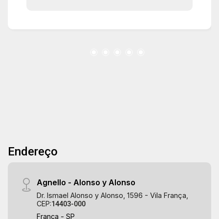
entrada e arquitetura contemporânea que reúne
elementos, cores e texturas que remetem ao
litoral. O edifício conta ainda com espaço
fitness, salão de jogos, playground, pista de
caminhada, pet place, salão de festas adulto e
infantil, family club com churrasqueira, forno de
pizza e piscina exclusivos. Localização
privilegiada na região central, próximo a centros
comerciais importantes, academias e escolas.
Endereço
Agnello - Alonso y Alonso
Dr. Ismael Alonso y Alonso, 1596 - Vila França,
CEP:
14403-000
Franca - SP