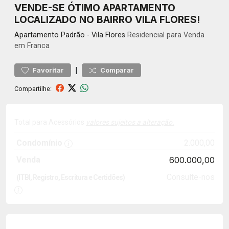
VENDE-SE ÓTIMO APARTAMENTO
LOCALIZADO NO BAIRRO VILA FLORES!
Apartamento
Padrão
-
Vila Flores
Residencial para Venda
em Franca
|
Favoritar
Comparar
Compartilhe:
Total para Acessórios
valores sujeitos a alteração.
Condomínio
2.000,00
Venda
600.000,00
Consulte-nos
(ITBI, Registro, Escritura e Certidões)