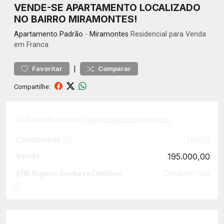
VENDE-SE APARTAMENTO LOCALIZADO
NO BAIRRO MIRAMONTES!
Apartamento
Padrão
-
Miramontes
Residencial para Venda
em Franca
|
Favoritar
Comparar
Compartilhe:
Total para Acessórios
valores sujeitos a alteração.
Condomínio
160,00
Venda
195.000,00
Consulte-nos
(ITBI, Registro, Escritura e Certidões)