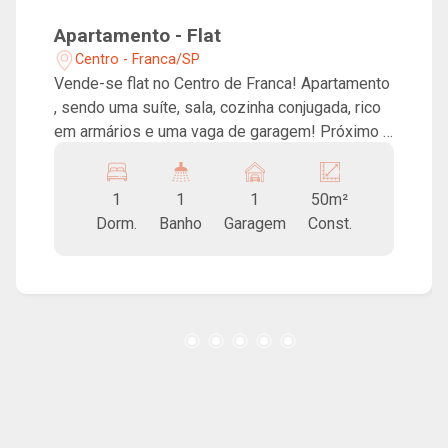
Apartamento - Flat
Centro - Franca/SP
Vende-se flat no Centro de Franca! Apartamento
, sendo uma suíte, sala, cozinha conjugada, rico
em armários e uma vaga de garagem! Próximo a
tudo, segurança, portaria, além de ser incluso no
condomínio água, elevador, energia da área
1
1
1
50m²
comum, portaria, tv a cabo, internet e camareira!!
Dorm.
Banho
Garagem
Const.