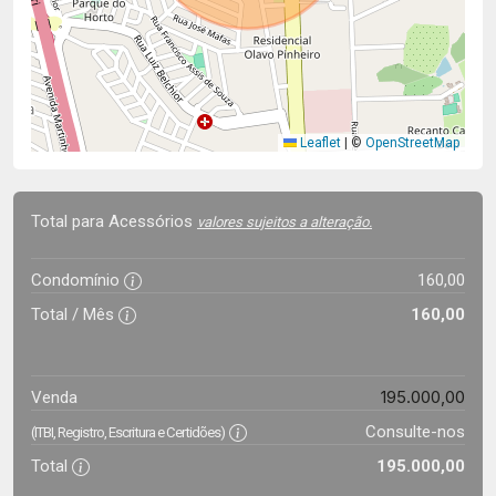
Leaflet
|
©
OpenStreetMap
Total para Acessórios
valores sujeitos a alteração.
Condomínio
160,00
Total / Mês
160,00
195.000,00
Venda
Consulte-nos
(ITBI, Registro, Escritura e Certidões)
Total
195.000,00