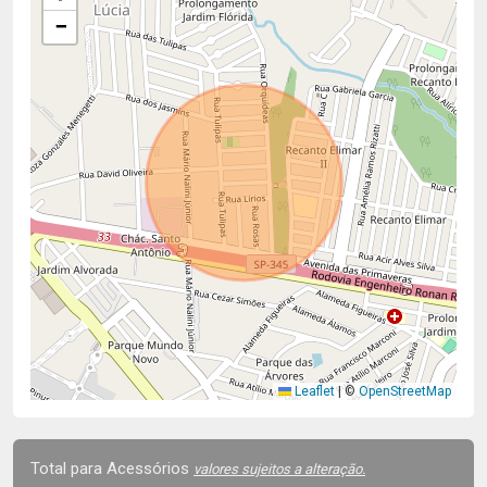
−
Leaflet
|
©
OpenStreetMap
Total para Acessórios
valores sujeitos a alteração.