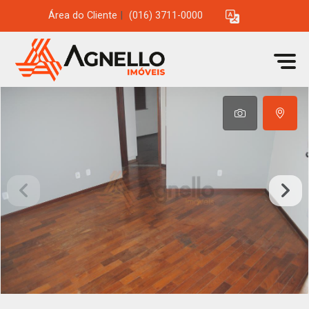
Área do Cliente
|
(016) 3711-0000