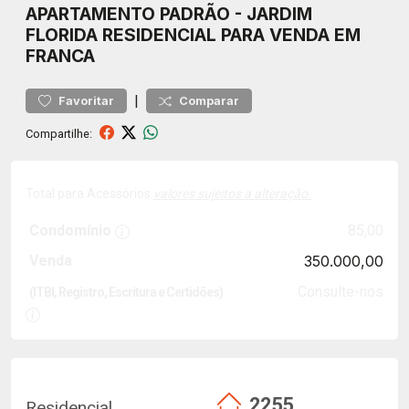
APARTAMENTO
PADRÃO
-
JARDIM
FLORIDA
RESIDENCIAL PARA VENDA EM
FRANCA
|
Favoritar
Comparar
Compartilhe:
Total para Acessórios
valores sujeitos a alteração.
Condomínio
85,00
Venda
350.000,00
Consulte-nos
(ITBI, Registro, Escritura e Certidões)
2255
Residencial