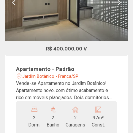
R$ 400.000,00 V
Apartamento - Padrão
Jardim Botânico - Franca/SP
Vende-se Apartamento no Jardim Botânico!
Apartamento novo, com ótimo acabamento e
rico em móveis planejados. Dois dormitórios
sendo uma suíte, banheiro social, sala integrada
com cozinha, varanda, lavanderia, área de
2
2
2
97m²
claridade e duas vagas de garagem.
Dorm.
Banho
Garagens
Const.