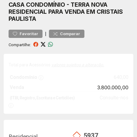
CASA
CONDOMÍNIO
-
TERRA NOVA
RESIDENCIAL PARA VENDA EM CRISTAIS
PAULISTA
|
Favoritar
Comparar
Compartilhe:
Total para Acessórios
valores sujeitos a alteração.
Condomínio
640,00
Venda
3.800.000,00
Consulte-nos
(ITBI, Registro, Escritura e Certidões)
5937
Residencial