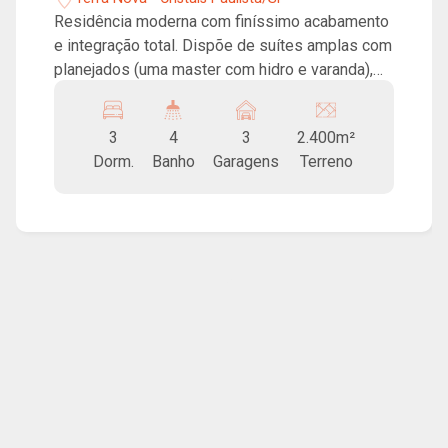
Residência moderna com finíssimo acabamento
e integração total. Dispõe de suítes amplas com
planejados (uma master com hidro e varanda),
ampla sala em conceito aberto e cozinha
americana gourmet equipada. Lazer privativo
3
4
3
2.400m²
excepcional com piscina com prainha, varanda
Dorm.
Banho
Garagens
Terreno
gourmet, campo de futebol gramado, quadra de
areia e lindo paisagismo. Ambientes com
porcelanato premium, iluminação em LED e
paisagismo impecável. Segurança e
exclusividade. Agende sua visita! O condomínio
Terra Nova é totalmente cercado, conta com
alameda pavimentada, portão eletrônico e
portaria com vigilância, água de poço artesiano,
coleta seletiva e iluminação pública. Excelente
opção para residir junto a sua família, com uma
natureza exuberante, com vista maravilhosa e a
poucos minutos da cidade.