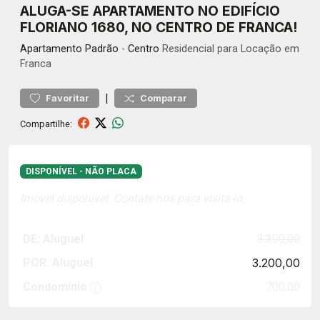
ALUGA-SE APARTAMENTO NO EDIFÍCIO
FLORIANO 1680, NO CENTRO DE FRANCA!
Apartamento
Padrão
-
Centro
Residencial para Locação em
Franca
|
Favoritar
Comparar
Compartilhe:
DISPONÍVEL - NÃO PLACA
Imóvel disponível. Contate-nos para visita-lo.
DE: Aluguel
3.300,00
POR: Aluguel
3.200,00
Condomínio
700,00