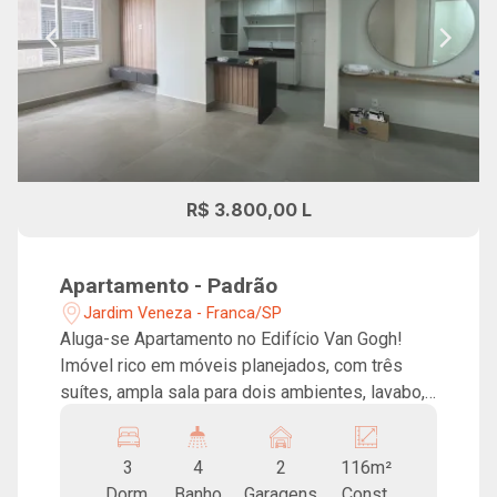
R$ 3.800,00 L
Apartamento - Padrão
Jardim Veneza - Franca/SP
Aluga-se Apartamento no Edifício Van Gogh!
Imóvel rico em móveis planejados, com três
suítes, ampla sala para dois ambientes, lavabo,
cozinha com cooktop, lavanderia e duas vagas
de garagem. Lazer completo para toda a família,
3
4
2
116m²
salão de festas, espaço fitness, 2 salas
Dorm.
Banho
Garagens
Const.