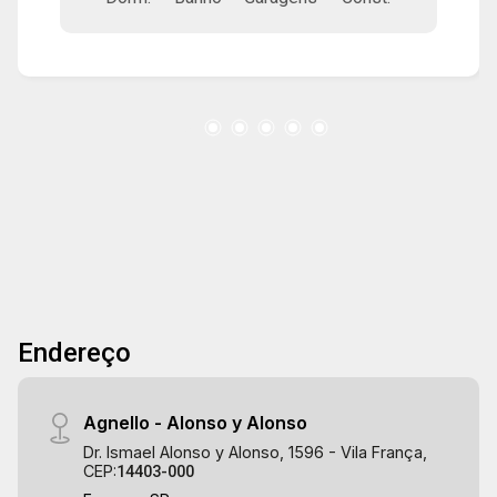
gourmet, piscina com spa, iluminação noturna
para relaxar e se divertir, brinquedoteca, 2 salas
de jogos. Localização estratégica, próximo a
supermercados, escolas, restaurantes,
shopping centers e muito mais. Facilidade de
acesso ás principais vias da cidade.
Endereço
Agnello - Alonso y Alonso
Dr. Ismael Alonso y Alonso, 1596 - Vila França,
CEP:
14403-000