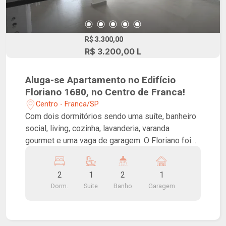
R$ 3.300,00
R$ 3.200,00 L
Aluga-se Apartamento no Edifício
Floriano 1680, no Centro de Franca!
Centro - Franca/SP
Com dois dormitórios sendo uma suíte, banheiro
social, living, cozinha, lavanderia, varanda
gourmet e uma vaga de garagem. O Floriano foi
pensado para ser um verdadeiro paraíso
particular, com conceito Beach Pool, com piscina
2
1
2
1
em formato de onda, espelhos d`agua no hall de
Dorm.
Suite
Banho
Garagem
entrada e arquitetura contemporânea que reúne
elementos, cores e texturas que remetem ao
litoral. O edifício conta ainda com espaço fitness,
salão de jogos, playground, pista de caminhada,