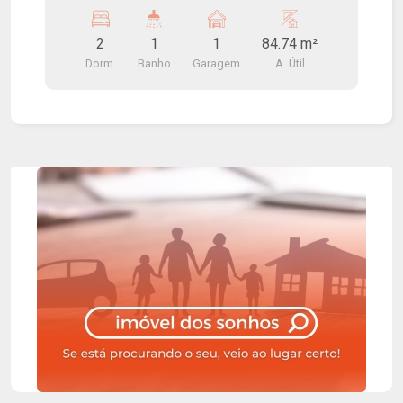
Excelente localização, próximo a Av. Alonso Y
Alonso.
2
1
1
84.74 m²
Dorm.
Banho
Garagem
A. Útil