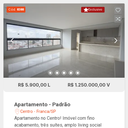
pet place, salão de festas adulto e infantil, family
Cód.
8388
Exclusivo
club com churrasqueira, forno de pizza e piscina
exclusivos. Localização privilegiada na região
central, próximo a centros comerciais
importantes, academias e escolas.
R$ 5.900,00 L
R$ 1.250.000,00 V
Apartamento - Padrão
Centro - Franca/SP
Apartamento no Centro! Imóvel com fino
acabamento, três suítes, amplo living social