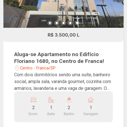
R$ 3.500,00 L
Aluga-se Apartamento no Edifício
Floriano 1680, no Centro de Franca!
Centro - Franca/SP
Com dois dormitórios sendo uma suíte, banheiro
social, ampla sala, varanda gourmet, cozinha com
armários, lavanderia e uma vaga de garagem. O
Floriano foi pensado para ser um verdadeiro
paraíso particular, com conceito Beach Pool, com
2
1
2
1
piscina em formato de onda, espelhos d`agua no
Dorm.
Suite
Banho
Garagem
hall de entrada e arquitetura contemporânea que
reúne elementos, cores e texturas que remetem