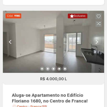
ao litoral. O edifício conta ainda com espaço
fitness, salão de jogos, playground, pista de
caminhada, pet place, salão de festas adulto e
Cód.
9980
Exclusivo
infantil, family club com churrasqueira, forno de
pizza e piscina exclusivos. Localização
privilegiada na região central, próximo a centros
comerciais importantes, academias e escolas.
R$ 4.000,00 L
Aluga-se Apartamento no Edifício
Floriano 1680, no Centro de Franca!
Centro - Franca/SP