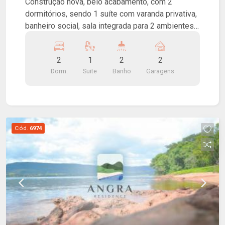
Construção nova, belo acabamento, com 2
dormitórios, sendo 1 suíte com varanda privativa,
banheiro social, sala integrada para 2 ambientes,
cozinha americana, lavanderia com área de
claridade e 2 vagas de garagem descobertas.
2
1
2
2
Dorm.
Suite
Banho
Garagens
Cód.
6974