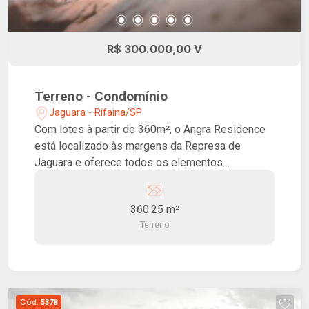
R$ 300.000,00 V
Terreno - Condomínio
Jaguara - Rifaina/SP
Com lotes à partir de 360m², o Angra Residence
está localizado às margens da Represa de
Jaguara e oferece todos os elementos
necessários para desfrutar da vida da maneira
que ela merece. Com portaria 24 horas e
360.25 m²
estacionamento, este empreendimento
Terreno
proporciona um lazer completo para seus
moradores, incluindo uma piscina aquecida, um
espaço kids, uma quadra poliesportiva, uma
academia, uma vista definitiva para a represa,
uma praia perdida exclusiva, uma ampla área
Cód.
5378