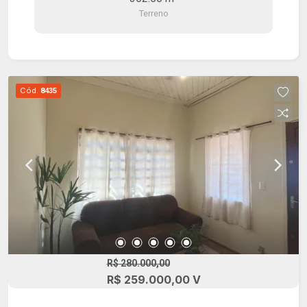
embarcações, internet fibra óptica de alta
Terreno
velocidade, marina própria dentro do condomínio,
maior comodidade e segurança para sua
embarcação.
Cód.
8435
R$ 280.000,00
R$ 259.000,00 V