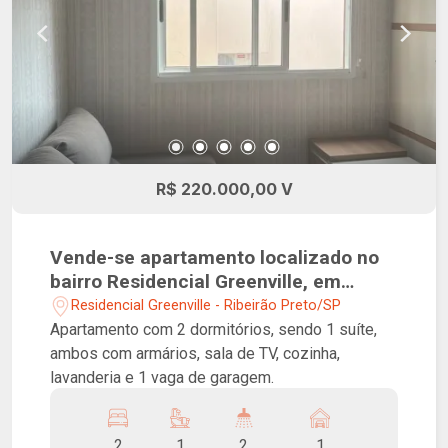
R$ 220.000,00 V
Vende-se apartamento localizado no
bairro Residencial Greenville, em
Ribeirão Preto/SP!
Residencial Greenville - Ribeirão Preto/SP
Apartamento com 2 dormitórios, sendo 1 suíte,
ambos com armários, sala de TV, cozinha,
lavanderia e 1 vaga de garagem.
2
1
2
1