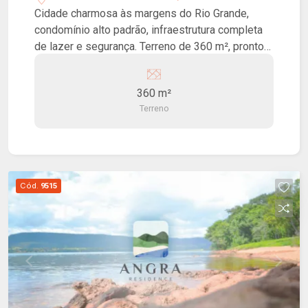
Cidade charmosa às margens do Rio Grande,
condomínio alto padrão, infraestrutura completa
de lazer e segurança. Terreno de 360 m², pronto
para construir, localizado no Condomínio Rio Sol!
Privacidade e segurança 24hrs. Lazer completo
360 m²
para toda a família. O condomínio oferece
Terreno
restaurante, piscinas, salão de festas, praça fogo,
espaço pet, área comercial, praia bar, píer, marina
e heliponto.
Cód.
9515