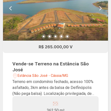
R$ 265.000,00 V
Vende-se Terreno na Estância São
José
Estância São José - Cássia/MG
Terreno em condomínio fechado, acesso 100%
asfaltado, 3km antes da balsa de Delfinópolis
(Não pega balsa). Localização privilegiada, de
frente para o lago. Condomínio conta com portaria
24h, restaurante com piscina, deck para
362.50 m²