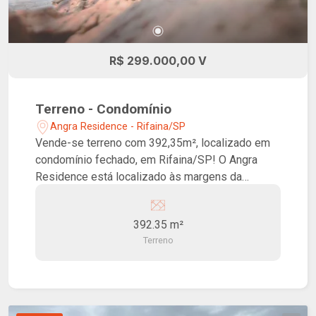
R$ 299.000,00 V
Terreno - Condomínio
Angra Residence - Rifaina/SP
Vende-se terreno com 392,35m², localizado em
condomínio fechado, em Rifaina/SP! O Angra
Residence está localizado às margens da
Represa de Jaguara e oferece todos os
elementos necessários para desfrutar da vida da
392.35 m²
maneira que ela merece. Com portaria 24 horas e
Terreno
estacionamento, este empreendimento
proporciona um lazer completo para seus
moradores, incluindo uma piscina aquecida, um
espaço kids, uma quadra poliesportiva, uma
academia, uma vista definitiva para a represa,