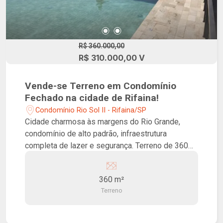
R$ 360.000,00
R$ 310.000,00 V
Vende-se Terreno em Condomínio
Fechado na cidade de Rifaina!
Condomínio Rio Sol II - Rifaina/SP
Cidade charmosa às margens do Rio Grande,
condomínio de alto padrão, infraestrutura
completa de lazer e segurança. Terreno de 360
m², pronto para construir, localizado no
Condomínio Rio Sol II Privacidade e segurança
360 m²
24hrs. Lazer completo para toda a família. O
Terreno
condomínio oferece restaurante, piscinas, salão
de festas, praça fogo, espaço pet, área
comercial, praia bar, píer, marina e heliponto.