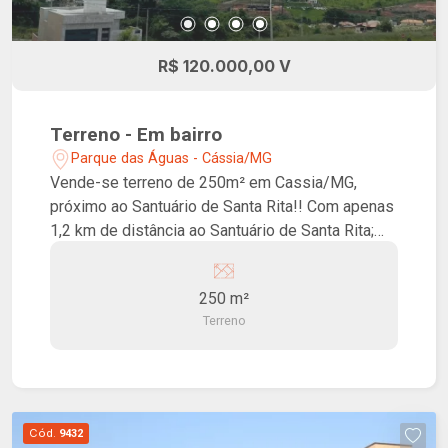
R$ 120.000,00 V
Terreno - Em bairro
Parque das Águas - Cássia/MG
Vende-se terreno de 250m² em Cassia/MG,
próximo ao Santuário de Santa Rita!! Com apenas
1,2 km de distância ao Santuário de Santa Rita;
Este terreno proporciona amplo espaço para
construir a residência ideal para você e sua
250 m²
família ou para investimos futuro; Potencial de
Terreno
valorização: Invista com segurança em uma
região em constante crescimento, garantindo a
valorização do seu investimento ao longo prazo
Cód.
9432