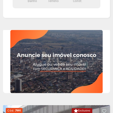
Banho
Terreno
Const.
Cód.
7991
Exclusivo