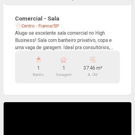
Comercial - Sala
Centro - Franca/SP
Aluga-se excelente sala comercial no High
Business! Sala com banheiro privativo, copa e
uma vaga de garagem. Ideal pra consultórios,
escritórios e afins. Prédio conta com auditório
para até 70 pessoas, 03 salas de reunião de uso
1
1
37.46 m²
comum, elevadores inteligentes de alta
Banho
Garagem
A. Útil
velocidade, pontos de carregamento para
veículos elétricos, placas fotovoltaicas para
diminuição do custo de energia das áreas
comuns, acesso para pessoas com mobilidade
reduzida nas áreas comuns, sistema de
segurança de última geração.