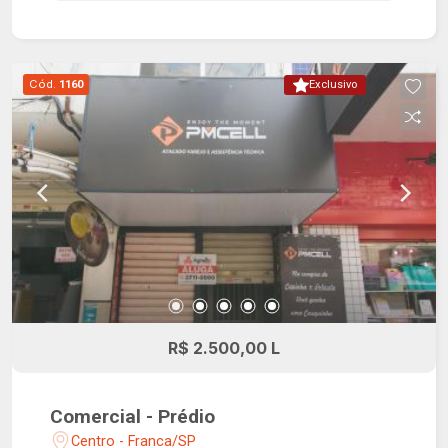
veículos elétricos, placas fotovoltaicas para
diminuição do custo de energia das áreas
comuns, acesso para pessoas com mobilidade
reduzida nas áreas comuns, sistema de
Cód.
1160
Exclusivo
segurança de última geração.
R$ 2.500,00 L
Comercial - Prédio
Centro - Franca/SP