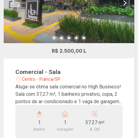
R$ 2.500,00 L
Comercial - Sala
Centro - Franca/SP
Aluga-se ótima sala comercial no High Business!
Sala com 37,27 m², 1 banheiro privativo, copa, 2
pontos de ar-condicionado e 1 vaga de garagem.
Ideal pra consultórios, escritórios e afins. Conta
com auditório para até 70 pessoas, 03 salas de
1
1
37.27 m²
reunião de uso comum, elevadores inteligentes
Banho
Garagem
A. Útil
de alta velocidade, pontos de carregamento para