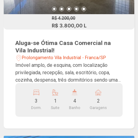
R$ 4.200,00
R$ 3.800,00 L
Aluga-se Ótima Casa Comercial na
Vila Industrial!
Prolongamento Vila Industrial - Franca/SP
Imóvel amplo, de esquina, com localização
privilegiada, recepção, sala, escritório, copa,
cozinha, despensa, três dormitórios sendo uma
suíte com closet, varanda gourmet com
churrasqueira e garagem coberta para dois
3
1
4
2
carros.
Dorm.
Suite
Banho
Garagens