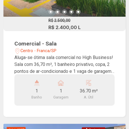
R$ 2.500,00
R$ 2.400,00 L
Comercial - Sala
Centro - Franca/SP
Aluga-se ótima sala comercial no High Business!
Sala com 36,70 m², 1 banheiro privativo, copa, 2
pontos de ar-condicionado e 1 vaga de garagem.
Ideal pra consultórios, escritórios e afins. Conta
com auditório para até 70 pessoas, 03 salas de
1
1
36.70 m²
reunião de uso comum, elevadores inteligentes
Banho
Garagem
A. Útil
de alta velocidade, pontos de carregamento para
veículos elétricos, placas fotovoltaicas para
diminuição do custo de energia das áreas
comuns, acesso para pessoas com mobilidade
reduzida nas áreas comuns, sistema de