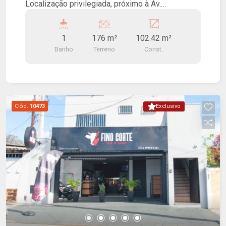
Localização privilegiada, próximo à Av.
Presidente Vargas.
1
176 m²
102.42 m²
Banho
Terreno
Const.
Cód.
10473
Exclusivo