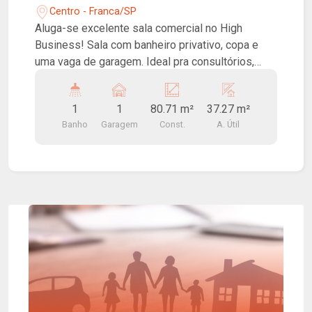
Centro - Franca/SP
Aluga-se excelente sala comercial no High
Business! Sala com banheiro privativo, copa e
uma vaga de garagem. Ideal pra consultórios,
escritórios e afins. Prédio conta com auditório
para até 70 pessoas, 03 salas de reunião de uso
1
1
80.71 m²
37.27 m²
comum, elevadores inteligentes de alta
Banho
Garagem
Const.
A. Útil
velocidade, pontos de carregamento para
veículos elétricos, placas fotovoltaicas para
diminuição do custo de energia das áreas
comuns, acesso para pessoas com mobilidade
reduzida nas áreas comuns, sistema de
segurança de última geração.