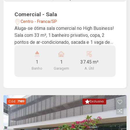
Comercial - Sala
Centro - Franca/SP
Aluga-se ótima sala comercial no High Business!
Sala com 33 m², 1 banheiro privativo, copa, 2
pontos de ar-condicionado, sacada e 1 vaga de
garagem. Ideal pra consultórios, escritórios e
afins. Conta com auditório para até 70 pessoas,
1
1
37.45 m²
03 salas de reunião de uso comum, elevadores
Banho
Garagem
A. Útil
inteligentes de alta velocidade, pontos de
carregamento para veículos elétricos, placas
fotovoltaicas para diminuição do custo de
energia das áreas comuns, acesso para pessoas
com mobilidade reduzida nas áreas comuns,
Cód.
7989
Exclusivo
sistema de segurança de última geração.