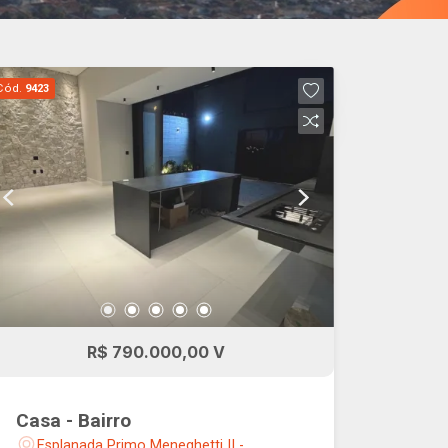
Cód.
9423
R$ 790.000,00 V
Casa - Bairro
Esplanada Primo Meneghetti II -