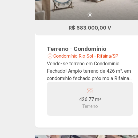
R$ 683.000,00 V
Terreno - Condomínio
Condomínio Rio Sol - Rifaina/SP
Vende-se terreno em Condomínio
Fechado! Amplo terreno de 426 m², em
condomínio fechado próximo a Rifaina,
com portarias individualizadas para
acesso ao condomínio e a praia,
426.77 m²
portaria 24 horas, marina, academia,
Terreno
restaurante, estacionamento, chalés
gourmets, quadras e playground,
piscina com borda infinita e heliponto.