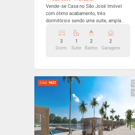
Vende-se Casa no São José Imóvel
com ótimo acabamento, três
dormitórios sendo uma suíte, ampla
sala conjugada com cozinha, lavanderia,
área coberta espaçosa nos fundos e
3
1
2
2
garagem para dois carros. Será
Dorm.
Suite
Banho
Garagens
entregue com móveis planejados.
Cód.
9422