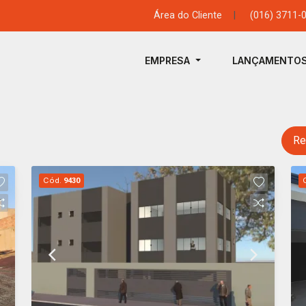
Área do Cliente
|
(016) 3711-
EMPRESA
LANÇAMENTO
Re
Cód.
9430