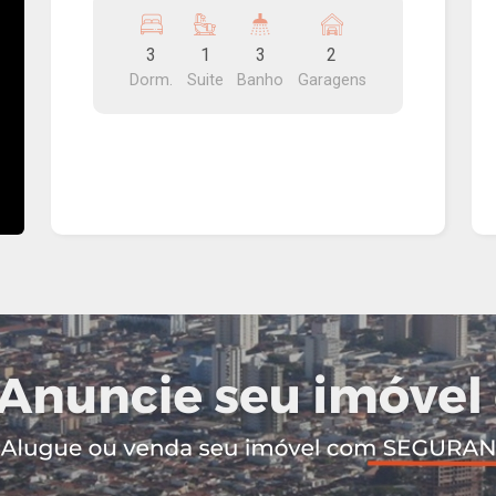
social, sala, cozinha, lavanderia, varanda
gourmet, piscina, banheiro na área da
3
1
3
2
piscina e garagem coberta para dois
Dorm.
Suite
Banho
Garagens
carros.