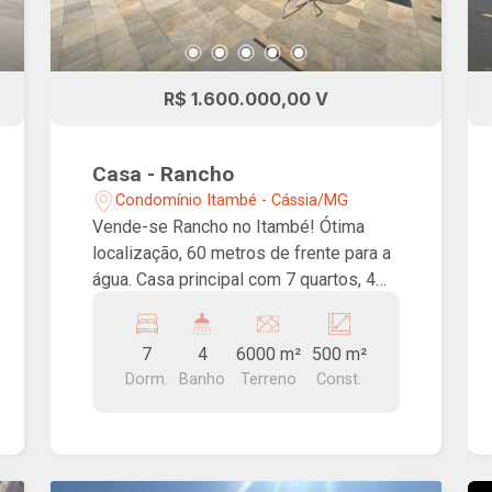
R$ 1.600.000,00 V
Casa - Rancho
Condomínio Itambé - Cássia/MG
Vende-se Rancho no Itambé! Ótima
localização, 60 metros de frente para a
água. Casa principal com 7 quartos, 4
banheiros, sala, copa, cozinha, varanda
gourmet. piscina e um lindo caminho
7
4
6000 m²
500 m²
verde até a água. Casa de caseiro e
Dorm.
Banho
Terreno
Const.
casa de barco.