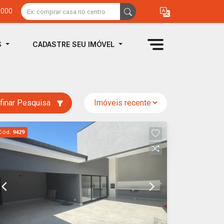
0000
S
CADASTRE SEU IMÓVEL
finar Pesquisa
Cód.
9429