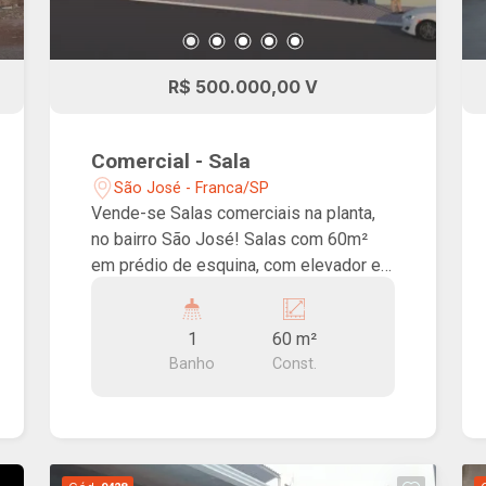
R$ 500.000,00 V
Comercial - Sala
São José - Franca/SP
Vende-se Salas comerciais na planta,
no bairro São José! Salas com 60m²
em prédio de esquina, com elevador e
localização privilegiada, próximo à loja
Hidromar e à Av. Dr. Ismael Alonso Y
1
60 m²
Alonso!
Banho
Const.