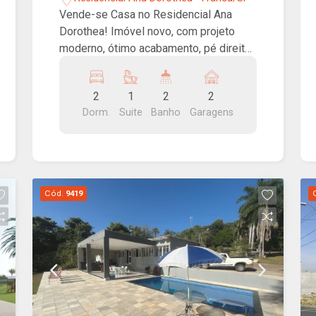
Vende-se Casa no Residencial Ana
Dorothea! Imóvel novo, com projeto
moderno, ótimo acabamento, pé direito
alto, dois dormitórios sendo uma suíte,
sala, cozinha, lavanderia e garagem
2
1
2
2
para dois carros. Será entregue com
Dorm.
Suite
Banho
Garagens
móveis planejados
Cód.
9419