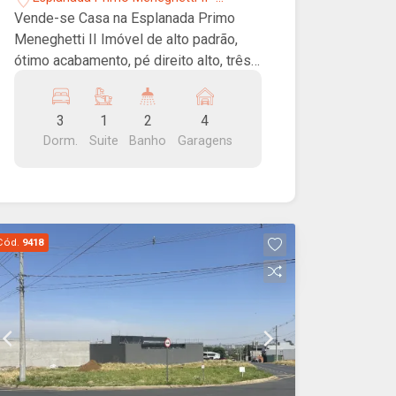
Franca/SP
Vende-se Casa na Esplanada Primo
Meneghetti II Imóvel de alto padrão,
ótimo acabamento, pé direito alto, três
dormitórios sendo uma suíte, salas de
estar e TV, cozinha com ilha, jardim,
3
1
2
4
piscina e garagem.
Dorm.
Suite
Banho
Garagens
Cód.
9418