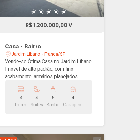
R$ 1.200.000,00 V
Casa - Bairro
Jardim Libano - Franca/SP
Vende-se Ótima Casa no Jardim Líbano
Imóvel de alto padrão, com fino
acabamento, armários planejados,
quatro suítes, sala, cozinha, lavabo,
varanda gourmet e garagem para quatro
4
4
5
4
carros.
Dorm.
Suítes
Banho
Garagens