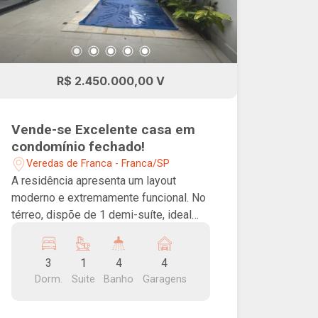
proporcionando uma experiência única
de conforto e contemplação.
Localização privilegiada no Jardim
Sodré, bairro valorizado, tranquilo, com
quadras de beach tênis e futvôlei, ideal
R$ 2.450.000,00 V
para lazer, esporte e qualidade de vida.
Vende-se Excelente casa em
condomínio fechado!
Veredas de Franca - Franca/SP
A residência apresenta um layout
moderno e extremamente funcional. No
térreo, dispõe de 1 demi-suíte, ideal
para hóspedes ou para quem busca
acessibilidade, além de uma ampla sala
3
1
4
4
com pé-direito duplo que garante
Dorm.
Suite
Banho
Garagens
imponência e excelente iluminação
natural. No piso superior, a suíte master
oferece total privacidade, com closet