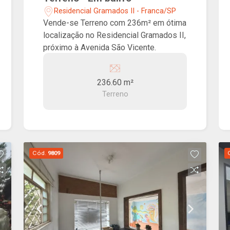
Residencial Gramados II - Franca/SP
Vende-se Terreno com 236m² em ótima
localização no Residencial Gramados II,
próximo à Avenida São Vicente.
236.60 m²
Terreno
Cód.
9809