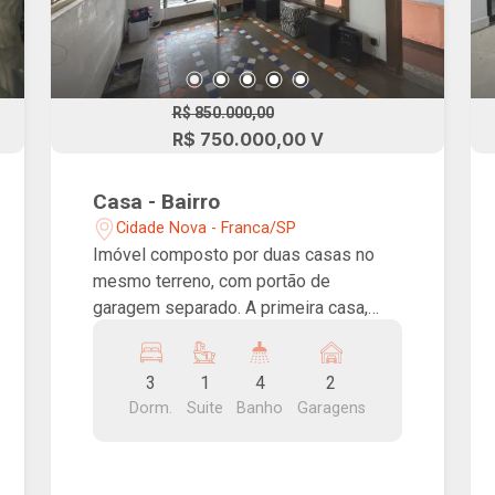
R$ 850.000,00
R$ 750.000,00 V
Casa - Bairro
Cidade Nova - Franca/SP
Imóvel composto por duas casas no
mesmo terreno, com portão de
garagem separado. A primeira casa,
térrea, possui escritório logo na
entrada, sala de TV, sala de jantar
3
1
4
2
integrada à cozinha americana,
Dorm.
Suite
Banho
Garagens
lavanderia aos fundos, 1 quarto e 1
banheiro. A segunda casa é um
sobrado, com sala logo na entrada,
outra sala de estar, cozinha americana,