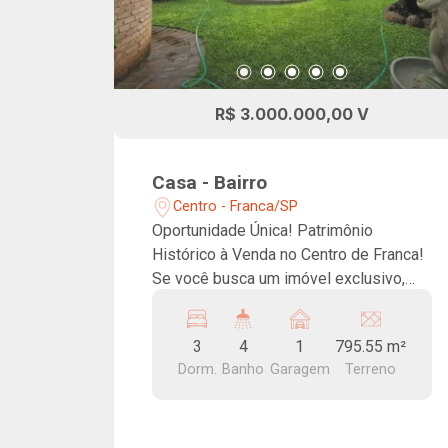
R$ 3.000.000,00 V
Casa - Bairro
Centro - Franca/SP
Oportunidade Única! Patrimônio
Histórico à Venda no Centro de Franca!
Se você busca um imóvel exclusivo,
cheio de história, charme e espaço,
essa é a chance perfeita! Localizada no
3
4
1
795.55 m²
coração de Franca, esta belíssima casa
Dorm.
Banho
Garagem
Terreno
histórica encanta pela arquitetura e pela
amplitude de seus ambientes. O imóvel
conta com três dormitórios, salas de
estar, jantar e TV, além de escritório,