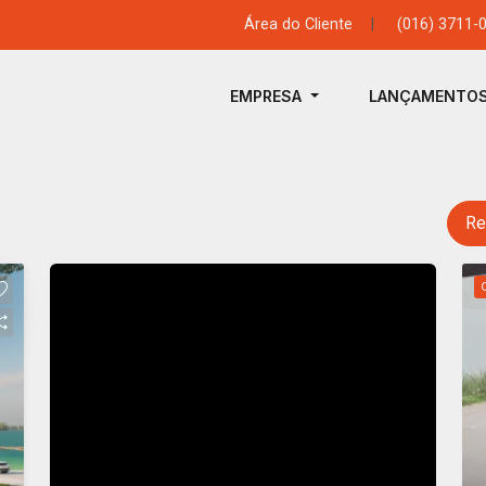
Área do Cliente
|
(016) 3711-
EMPRESA
LANÇAMENTO
Re