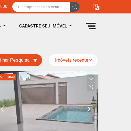
0000
S
CADASTRE SEU IMÓVEL
finar Pesquisa
Cód.
9848