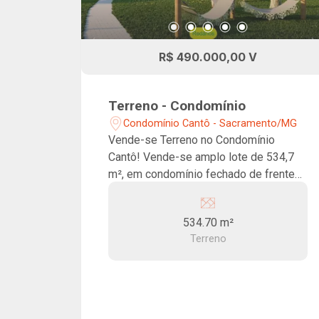
R$ 490.000,00 V
Terreno - Condomínio
Condomínio Cantô - Sacramento/MG
Vende-se Terreno no Condomínio
Cantô! Vende-se amplo lote de 534,7
m², em condomínio fechado de frente
para a Represa Jaguara, lugar
privilegiado em meio a belezas
534.70 m²
naturais. Condomínio com praia com
Terreno
pergolado, pier exclusivo, playground,
área gourmet, fireplace, rampa para
barcos, quadra de beach tennis e
redário.