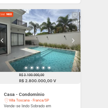
espaçoso e sacada exclusiva, além de
um escritório (home office) que pode
Cód.
9803
ser facilmente revertido em quarto. A
cozinha gourmet é totalmente
integrada, equipada com ilha central,
cooktop, forno, micro-ondas, lava-
louças e marcenaria planejada de alto
padrão, conectando-se à área externa
por uma imponente porta de alumínio
preto com seis folhas. A área de lazer é
um grande destaque, contando com
piscina aquecida com hidromassagem,
iluminação em LED colorida e prainha
R$ 3.100.000,00
infantil, além de ducha externa com
R$ 2.800.000,00 V
parede em pedra e paisagismo
formado, e lavabo social integrado. O
Casa - Condomínio
imóvel ainda oferece acabamentos de
Villa Toscana - Franca/SP
alto padrão, como fachada com pintura
Vende-se lindo Sobrado em