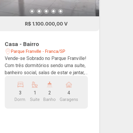
R$ 1.100.000,00 V
Casa - Bairro
Parque Franville - Franca/SP
Vende-se Sobrado no Parque Franville!
Com três dormitórios sendo uma suíte,
banheiro social, salas de estar e jantar,
cozinha com armários, varanda gourmet,
piscina e garagem.
3
1
2
4
Dorm.
Suite
Banho
Garagens