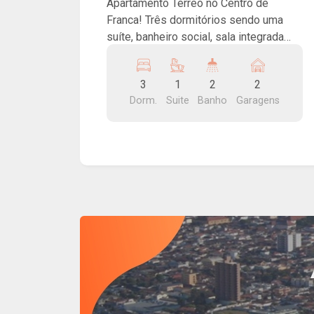
Apartamento Térreo no Centro de
Franca! Três dormitórios sendo uma
suíte, banheiro social, sala integrada
com cozinha, lavanderia, área de
claridade e duas vagas de garagem.
3
1
2
2
Dorm.
Suite
Banho
Garagens