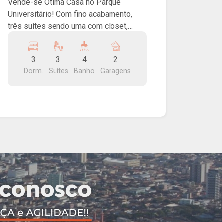
Vende-se Ótima Casa no Parque
Universitário! Com fino acabamento,
três suítes sendo uma com closet,
salas de jantar e TV, cozinha com ilha e
armários, piscina e lavabo.
3
3
4
2
Dorm.
Suítes
Banho
Garagens