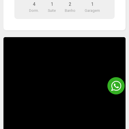
4
1
2
1
pontos comerciais e avenida com bastante fluxo.
Dorm.
Suite
Banho
Garagem