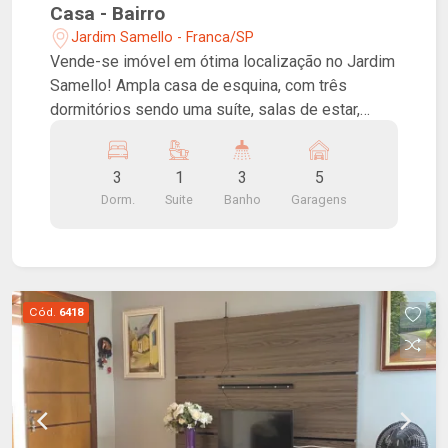
Casa - Bairro
Jardim Samello - Franca/SP
Vende-se imóvel em ótima localização no Jardim
Samello! Ampla casa de esquina, com três
dormitórios sendo uma suíte, salas de estar,
jantar e tv, cozinha, lavanderia, garagem coberta
para 5 carros, área gourmet com churrasqueira e
3
1
3
5
banheiro. Imóvel com potencial para atividades
Dorm.
Suite
Banho
Garagens
comerciais. Próximo as Avenidas Major Nicácio e
Hélio Palermo!
Cód.
6418