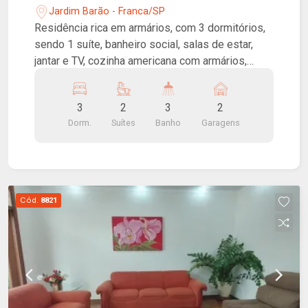
Jardim Barão - Franca/SP
Residência rica em armários, com 3 dormitórios,
sendo 1 suíte, banheiro social, salas de estar,
jantar e TV, cozinha americana com armários,
cooktop e coifa, edícula com área gourmet,
churrasqueira, lavanderia, quarto de despejo e
3
2
3
2
banheiro social, quintal e 2 vagas de garagem
Dorm.
Suítes
Banho
Garagens
cobertas.
Cód.
8821