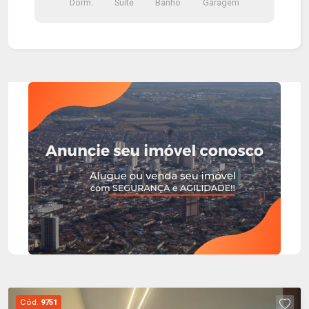
Dorm.
Suite
Banho
Garagem
Cód.
9751