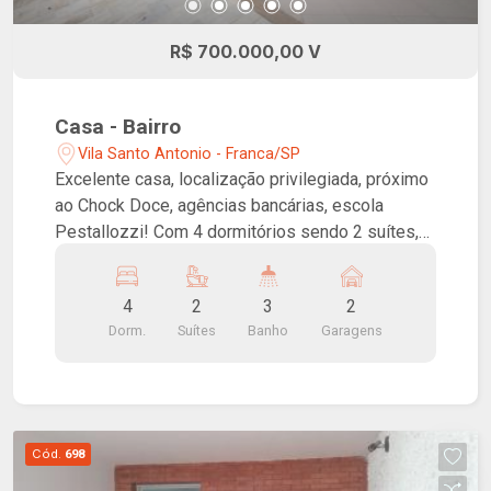
R$ 700.000,00 V
Casa - Bairro
Vila Santo Antonio - Franca/SP
Excelente casa, localização privilegiada, próximo
ao Chock Doce, agências bancárias, escola
Pestallozzi! Com 4 dormitórios sendo 2 suítes,
sala para 2 ambientes, cozinha, lavanderia, lavabo
e 2 vagas de garagem. Varanda Gourmet no
4
2
3
2
fundo, com quarto e banheiro. Sacada ampla na
Dorm.
Suítes
Banho
Garagens
suíte superior!!
Cód.
698