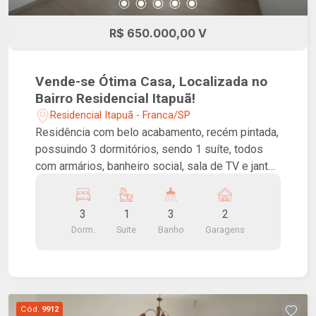
R$ 650.000,00 V
Vende-se Ótima Casa, Localizada no
Bairro Residencial Itapuã!
Residencial Itapuã - Franca/SP
Residência com belo acabamento, recém pintada,
possuindo 3 dormitórios, sendo 1 suíte, todos
com armários, banheiro social, sala de TV e jantar,
cozinha americana completa em armários,
lavanderia, quintal, espaço gourmet com
3
1
3
2
churrasqueira, banheiro social, despensa e 2
Dorm.
Suite
Banho
Garagens
vagas de garagem cobertas. Possui ar
condicionado na sala!
Cód.
9912