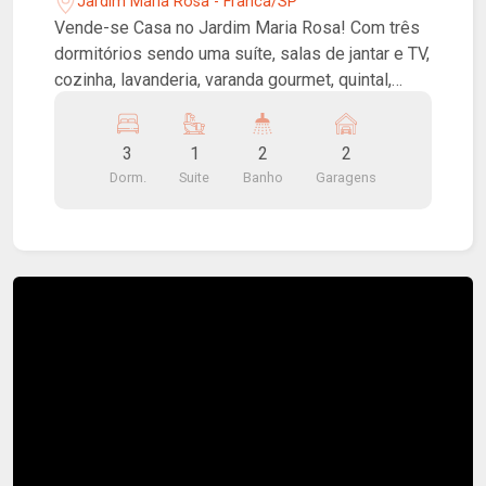
Jardim Maria Rosa - Franca/SP
Vende-se Casa no Jardim Maria Rosa! Com três
dormitórios sendo uma suíte, salas de jantar e TV,
cozinha, lavanderia, varanda gourmet, quintal,
edícula e garagem coberta.
3
1
2
2
Dorm.
Suite
Banho
Garagens