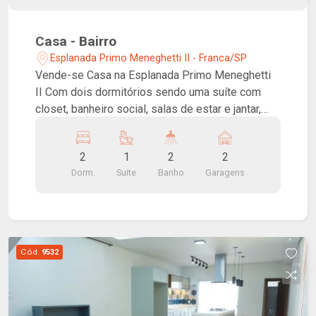
Casa - Bairro
Esplanada Primo Meneghetti II - Franca/SP
Vende-se Casa na Esplanada Primo Meneghetti
II Com dois dormitórios sendo uma suíte com
closet, banheiro social, salas de estar e jantar,
cozinha com armários, lavanderia, varanda
gourmet, jardim e garagem coberta para dois
2
1
2
2
carros.
Dorm.
Suite
Banho
Garagens
Cód.
9532