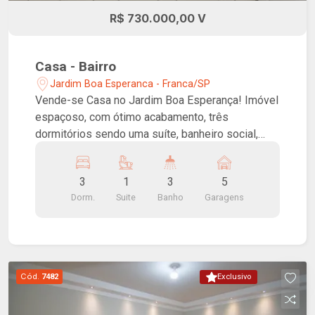
R$ 730.000,00 V
Casa - Bairro
Jardim Boa Esperanca - Franca/SP
Vende-se Casa no Jardim Boa Esperança! Imóvel
espaçoso, com ótimo acabamento, três
dormitórios sendo uma suíte, banheiro social,
salas de estar, jantar e TV, cozinha, lavanderia,
varanda gourmet com churrasqueira e lavabo.
3
1
3
5
Garagem para até 5 carros sendo 2 vagas
Dorm.
Suite
Banho
Garagens
cobertas. Localização privilegiada, próximo às
Avenidas Presidente Vargas e Hélio Palermo.
Cód.
7482
Exclusivo