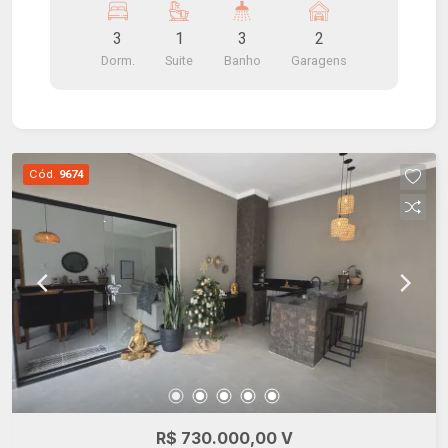
cozinha, área de churrasco, lavanderia e garagem.
3
1
3
2
Energia fotovoltaica e aquecimento solar.
Dorm.
Suite
Banho
Garagens
Cód.
9674
R$ 730.000,00 V