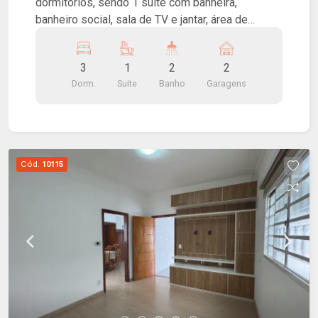
dormitórios, sendo 1 suíte com banheira,
banheiro social, sala de TV e jantar, área de
claridade, cozinha americana com armários,
cooktop, coifa e despensa, lavanderia, linda
3
1
2
2
edícula com área gourmet equipada com
Dorm.
Suite
Banho
Garagens
churrasqueira, além de lavabo e cômodo de
despejo. Possui 2 vagas de garagem cobertas.
Cód.
10115