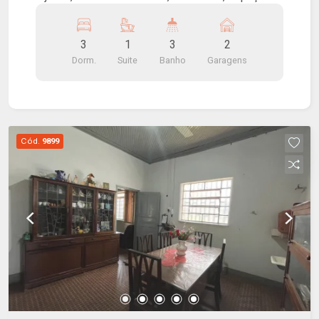
gourmet com churrasqueira, piscina e 2 vagas de
garagem.
3
1
3
2
Dorm.
Suite
Banho
Garagens
Cód.
9899