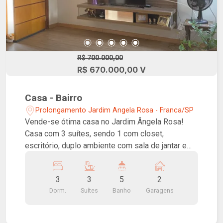
R$ 700.000,00
R$ 670.000,00 V
Casa - Bairro
Prolongamento Jardim Angela Rosa - Franca/SP
Vende-se ótima casa no Jardim Ângela Rosa!
Casa com 3 suítes, sendo 1 com closet,
escritório, duplo ambiente com sala de jantar e
TV, lavabo, cozinha privativa, área de serviço,
varanda gourmet com churrasqueira e lavabo e 2
3
3
5
2
vagas de garagem. Boa localização, próximo do
Dorm.
Suítes
Banho
Garagens
Posto Sorriso e Supermercado Rafas.