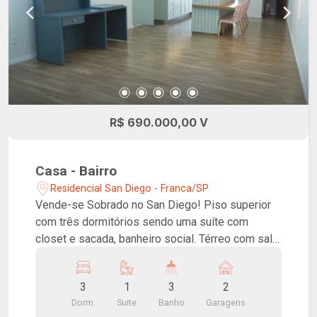
R$ 690.000,00 V
Casa - Bairro
Residencial San Diego - Franca/SP
Vende-se Sobrado no San Diego! Piso superior
com três dormitórios sendo uma suíte com
closet e sacada, banheiro social. Térreo com sala,
cozinha com ilha com cooktop e coifa e armários
planejados, lavabo e varanda gourmet. Garagem
3
1
3
2
coberta para dois carros.
Dorm.
Suite
Banho
Garagens