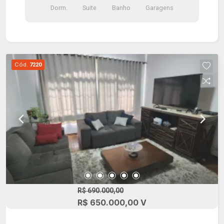
Dorm.
Suite
Banho
Garagens
churrasqueira, ofurô com deck, mezanimo com
lavabo e 2 vagas de garagem cobertas.
Cód.
7220
R$ 690.000,00
R$ 650.000,00 V