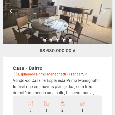
R$ 680.000,00 V
Casa - Bairro
Esplanada Primo Meneghetti - Franca/SP
Vende-se Casa na Esplanada Primo Meneghetti!
Imóvel rico em móveis planejados, com três
dormitórios sendo uma suíte, banheiro social,
sala de TV, sala de jantar, cozinha, varanda
gourmet, lavanderia e garagem coberta.
3
1
2
1