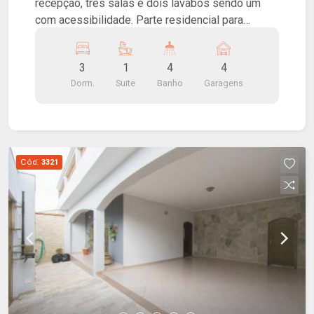
recepção, três salas e dois lavabos sendo um
com acessibilidade. Parte residencial para
reforma, com três dormitórios sendo uma suíte,
ampla sala de estar, banheiro social, cozinha,
3
1
4
4
lavanderia, quintal e garagem.
Dorm.
Suite
Banho
Garagens
Cód.
3321