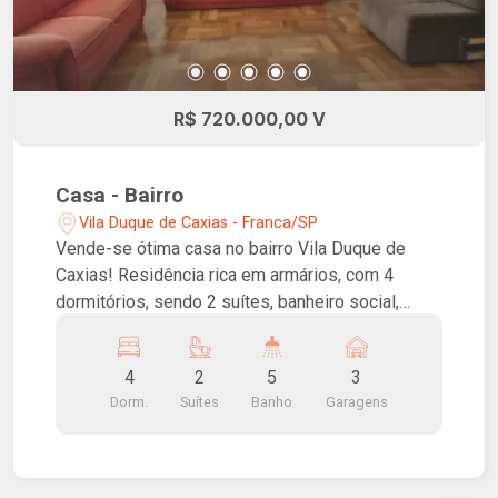
R$ 720.000,00 V
Casa - Bairro
Vila Duque de Caxias - Franca/SP
Vende-se ótima casa no bairro Vila Duque de
Caxias! Residência rica em armários, com 4
dormitórios, sendo 2 suítes, banheiro social,
salas de estar, jantar e TV, lavabo, cozinha,
lavanderia, banheiro de serviço, espaço gourmet
4
2
5
3
com churrasqueira e 3 vagas de garagem
Dorm.
Suítes
Banho
Garagens
cobertas. Casa com aquecimento solar e alarme!