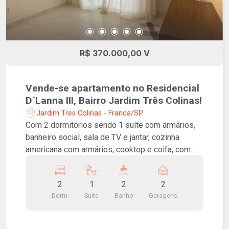
R$ 370.000,00 V
Vende-se apartamento no Residencial
D`Lanna III, Bairro Jardim Três Colinas!
Jardim Tres Colinas - Franca/SP
Com 2 dormitórios sendo 1 suíte com armários,
banheiro social, sala de TV e jantar, cozinha
americana com armários, cooktop e coifa, com
armários e cooktop, lavandeira, área gourmet com
churrasqueira e 2 vagas de garagem. Localização
2
1
2
2
excelente, paralelo a Avenida São Vicente,
Dorm.
Suite
Banho
Garagens
próximo ao posto Dallas e ao Condomínio Vila
Hípica.