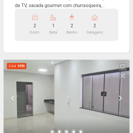
de TV, sacada gourmet com churrasqueira,
cozinha americana, lavanderia e 2 vagas de
garagem.
2
1
2
2
Dorm.
Suite
Banho
Garagens
Cód.
9735