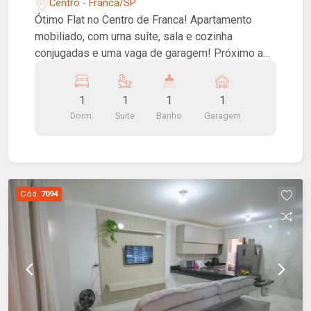
Centro - Franca/SP
Ótimo Flat no Centro de Franca! Apartamento
mobiliado, com uma suíte, sala e cozinha
conjugadas e uma vaga de garagem! Próximo a
tudo, segurança, além de ser incluso no
condomínio água, elevador, energia da área
1
1
1
1
comum e portaria!
Dorm.
Suite
Banho
Garagem
Cód.
7094