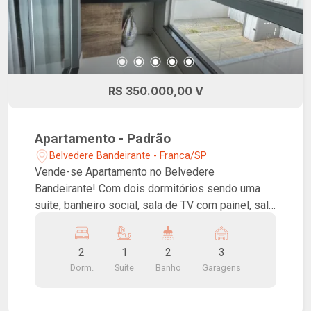
R$ 350.000,00 V
Apartamento - Padrão
Belvedere Bandeirante - Franca/SP
Vende-se Apartamento no Belvedere
Bandeirante! Com dois dormitórios sendo uma
suíte, banheiro social, sala de TV com painel, sala
de jantar, varanda gourmet, cozinha com armários,
cooktop, forno e coifa, lavanderia e garagem para
2
1
2
3
três carros. Ventilador de teto na sala e suíte.
Dorm.
Suite
Banho
Garagens
Ótima localização, próximo à Avenida São
Vicente.