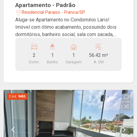
Apartamento - Padrão
Residencial Paraiso - Franca/SP
Aluga-se Apartamento no Condomínio Laris!
Imóvel com ótimo acabamento, possuindo dois
dormitórios, banheiro social, sala com sacada,
cozinha, lavanderia e uma vaga de garagem.
Condomínio com portaria 24h e elevador.
2
1
1
56.42 m²
Excelente localização, ao lado da Honda Lago-
Dorm.
Banho
Garagem
A. Útil
San, Universidade de Franca e do ginásio
Poliesportivo!
Cód.
9455