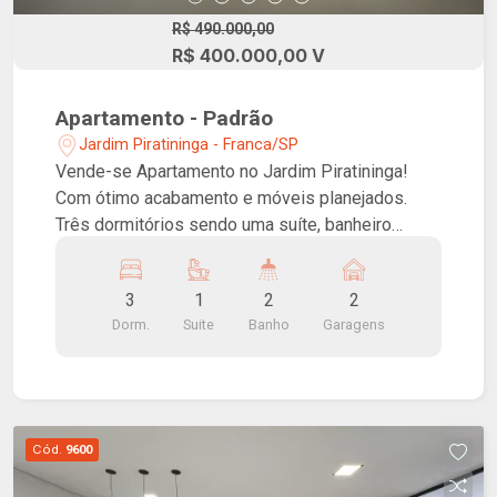
R$ 490.000,00
R$ 400.000,00 V
Apartamento - Padrão
Jardim Piratininga - Franca/SP
Vende-se Apartamento no Jardim Piratininga!
Com ótimo acabamento e móveis planejados.
Três dormitórios sendo uma suíte, banheiro
social, sala, cozinha, lavanderia e duas vagas de
garagem.
3
1
2
2
Dorm.
Suite
Banho
Garagens
Cód.
9600