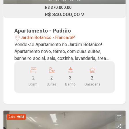
R$ 370.000,00
R$ 340.000,00 V
Apartamento - Padrão
Jardim Botânico - Franca/SP
Vende-se Apartamento no Jardim Botânico!
Apartamento novo, térreo, com duas suítes,
banheiro social, sala, cozinha, lavanderia, área
gourmet e duas vagas de garagem sendo uma
coberta.
2
2
3
2
Dorm.
Suítes
Banho
Garagens
Cód.
9642