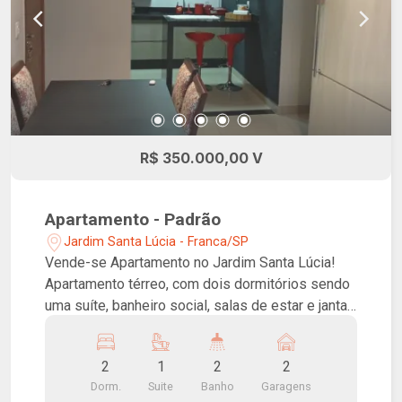
R$ 350.000,00 V
Apartamento - Padrão
Jardim Santa Lúcia - Franca/SP
Vende-se Apartamento no Jardim Santa Lúcia!
Apartamento térreo, com dois dormitórios sendo
uma suíte, banheiro social, salas de estar e jantar
conjugadas com a cozinha, lavanderia, área de
claridade e duas vagas de garagem.
2
1
2
2
Dorm.
Suite
Banho
Garagens