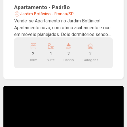
Apartamento - Padrão
Jardim Botânico - Franca/SP
Vende-se Apartamento no Jardim Botânico!
Apartamento novo, com ótimo acabamento e rico
em móveis planejados. Dois dormitórios sendo
uma suíte, banheiro social, sala integrada com
cozinha, varanda, lavanderia, área de claridade e
2
1
2
2
duas vagas de garagem.
Dorm.
Suite
Banho
Garagens