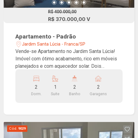
R$ 400.000,00
R$ 370.000,00 V
Apartamento - Padrão
Jardim Santa Lúcia - Franca/SP
Vende-se Apartamento no Jardim Santa Lúcia!
Imóvel com ótimo acabamento, rico em móveis
planejados e com aquecedor solar. Dois
dormitórios sendo uma suíte, banheiro social,
sala, cozinha, lavanderia, área de claridade e duas
2
1
2
2
vagas de garagem.
Dorm.
Suite
Banho
Garagens
Cód.
9029