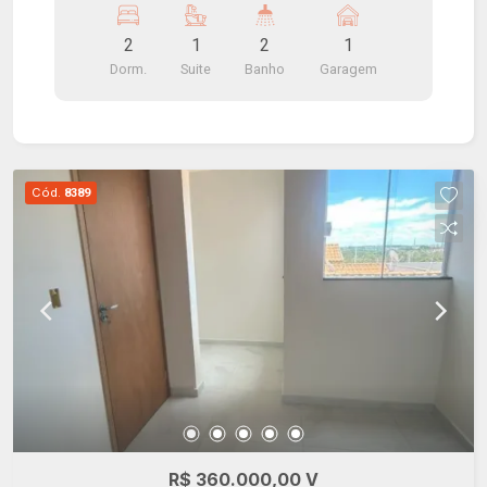
fitness, piscina, pergolado, redário e playground.
2
1
2
1
Localização privilegiada, próximo à Avenida
Dorm.
Suite
Banho
Garagem
Paulo VI.
Cód.
8389
R$ 360.000,00 V