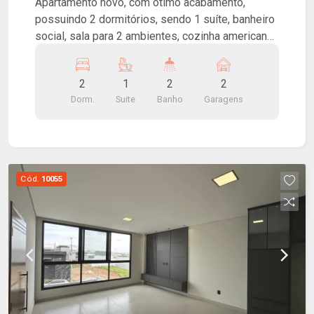
Apartamento novo, com ótimo acabamento,
possuindo 2 dormitórios, sendo 1 suíte, banheiro
social, sala para 2 ambientes, cozinha americana
com ilha e completa em armários, lavanderia e 2
vagas de garagem.
2
1
2
2
Dorm.
Suite
Banho
Garagens
Cód.
10055