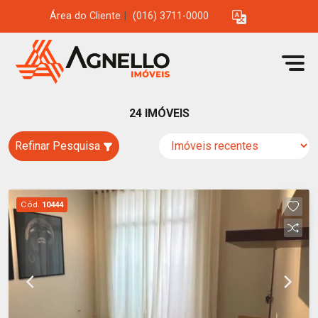
Área do Cliente
|
(016) 3711-0000
24 IMÓVEIS
Refinar Pesquisa
Cód.
10444