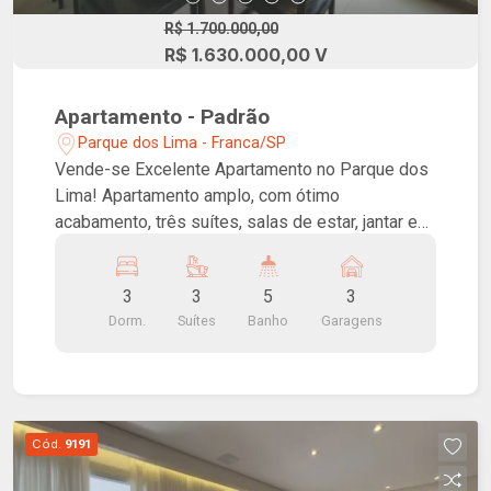
R$ 1.700.000,00
R$ 1.630.000,00 V
Apartamento - Padrão
Parque dos Lima - Franca/SP
Vende-se Excelente Apartamento no Parque dos
Lima! Apartamento amplo, com ótimo
acabamento, três suítes, salas de estar, jantar e
TV, lavabo, varanda gourmet espaçosa, cozinha e
três vagas de garagem. Ar-condicionado nos três
3
3
5
3
dormitórios e na sala. Edifício imponente e
Dorm.
Suítes
Banho
Garagens
moderno, paisagismo tropical, área de lazer na
cobertura com piscina com borda infinita, piscina
infantil, espaço relax com sauna e área gourmet
grill. Salão de festas, pub, espaço fitness, teen
lounge, brinquedoteca. Coworking e bike sharing.
Cód.
9191