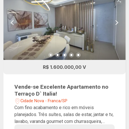
Excelente localização, próximo ao Centro, estádio
Lancha Filho, Teatro Municipal e Faculdade de
Direito de Franca. Prédio com ótima área de lazer
na cobertura!
R$ 1.600.000,00 V
Vende-se Excelente Apartamento no
Terraço D` Italia!
Cidade Nova - Franca/SP
Com fino acabamento e rico em móveis
planejados. Três suítes, salas de estar, jantar e tv,
lavabo, varanda gourmet com churrasqueira,
cozinha, lavandeira e três vagas de garagem