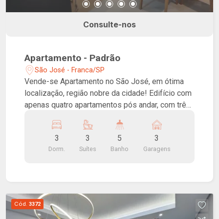
Consulte-nos
Apartamento - Padrão
São José - Franca/SP
Vende-se Apartamento no São José, em ótima
localização, região nobre da cidade! Edifício com
apenas quatro apartamentos pós andar, com três
elevadores, sendo dois sociais e um de
serviço,rico em móveis planejados, armários
3
3
5
3
duplos embutidos, painéis, livreiros,
Dorm.
Suítes
Banho
Garagens
escrivaninhas e penteadeiras, ricos em
iluminação com led, cozinha completa com fogão
de indução 5 bocas, com três suítes, sala com
três ambientes, jantar, living e TV, lavabo, sacada,
área de serviço com banheiro, portas laqueadas,
Cód.
3372
fechadura eletrônica e três vagas de garagem.