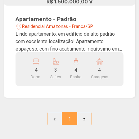
R$ 1.500.000,00 V
Apartamento - Padrão
Residencial Amazonas - Franca/SP
Lindo apartamento, em edifício de alto padrão
com excelente localização! Apartamento
espaçoso, com fino acabamento, riquíssimo em
armários, contando com quatro dormitórios sendo
três suítes, uma delas com banheira de
4
3
4
4
hidromassagem. Salas de estar, jantar e tv,
Dorm.
Suítes
Banho
Garagens
lavabo, cozinha, lavanderia. Varanda gourmet com
sistema de envidraçamento retrátil e
churrasqueira. Quatro vagas de garagem!
«
1
»