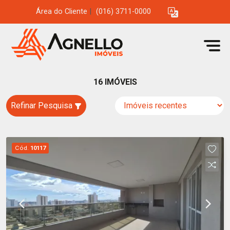
Área do Cliente
|
(016) 3711-0000
16 IMÓVEIS
Refinar Pesquisa
Cód.
10117