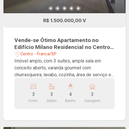
R$ 1.500.000,00 V
Vende-se Ótimo Apartamento no
Edifício Milano Residencial no Centro
de Franca!
Centro - Franca/SP
Imóvel amplo, com 3 suítes, ampla sala em
conceito aberto, varanda gourmet com
churrasqueira, lavabo, cozinha, área de serviço e
3 vagas de garagem. Inspirado na beleza,
planejado para sua família. O Milano Residencial
3
3
4
3
é referência em design, inspiração baseada na
Dorm.
Suítes
Banho
Garagens
artística cidade de Milão, que eleva o
empreendimento a outro nível. Pensado em sua
família, oferece uma apaixonante área de lazer
integrada a uma perfeita localização, um