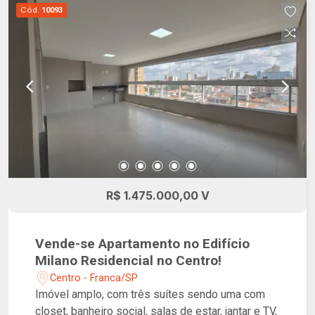
verdadeiro convite à inovação. O condomínio
Cód.
10093
também oferece uma brinquedoteca, playground,
e três opções de elevador, tudo em pleno centro
da cidade, o que facilita o acesso a serviços,
comércio e infraestrutura local. Tudo isso faz
deste apartamento uma combinação perfeita de
conforto e elegância, ideal para quem deseja
viver o melhor que Franca tem a oferecer.
R$ 1.475.000,00 V
Vende-se Apartamento no Edifício
Milano Residencial no Centro!
Centro - Franca/SP
Imóvel amplo, com três suítes sendo uma com
closet, banheiro social, salas de estar, jantar e TV,