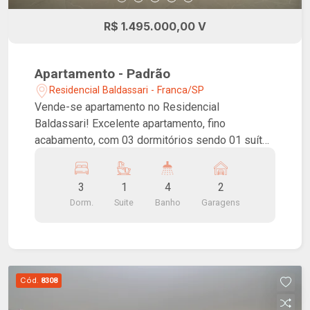
R$ 1.495.000,00 V
Apartamento - Padrão
Residencial Baldassari - Franca/SP
Vende-se apartamento no Residencial
Baldassari! Excelente apartamento, fino
acabamento, com 03 dormitórios sendo 01 suíte
com closet, sala ampla para três ambientes,
lavabo, banheiro social, cozinha com armários,
3
1
4
2
área de serviço com dormitório e banheiro,
Dorm.
Suite
Banho
Garagens
despensa e 02 vagas na garagem. Condomínio
com área de lazer, piscina, quadra, churrasqueira
e salão de festa. Ótima localização ao lado do
teatro municipal de Franca.
Cód.
8308