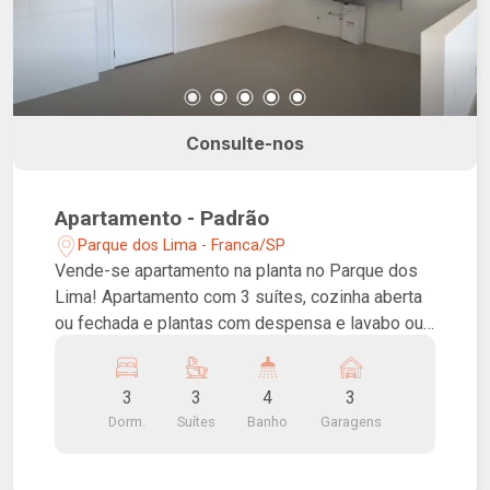
Consulte-nos
Apartamento - Padrão
Parque dos Lima - Franca/SP
Vende-se apartamento na planta no Parque dos
Lima! Apartamento com 3 suítes, cozinha aberta
ou fechada e plantas com despensa e lavabo ou
cozinha ampliada. Salas de estar e jantar, varanda
gourmet com churrasqueira elétrica, área de
3
3
4
3
serviço com banheiro. Edifício imponente e
Dorm.
Suítes
Banho
Garagens
moderno, paisagismo tropical, área de lazer na
cobertura com piscina com borda infinita, piscina
infantil, espaço relax com sauna e área gourmet