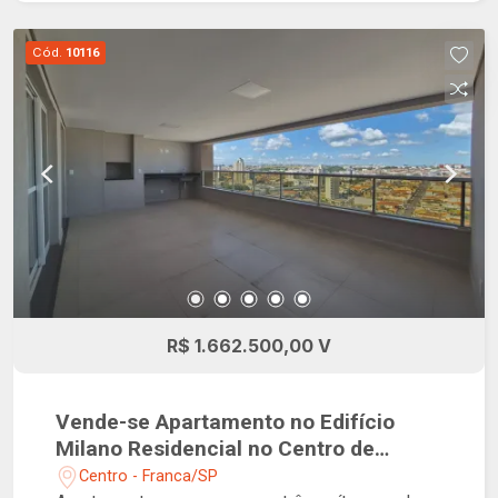
integrada a uma perfeita localização, um
verdadeiro convite à inovação. O condomínio
Cód.
10116
também oferece uma brinquedoteca, playground,
e três opções de elevador, tudo em pleno centro
da cidade, o que facilita o acesso a serviços,
comércio e infraestrutura local. Tudo isso faz
deste apartamento uma combinação perfeita de
conforto e elegância, ideal para quem deseja
viver o melhor que Franca tem a oferecer.
R$ 1.662.500,00 V
Vende-se Apartamento no Edifício
Milano Residencial no Centro de
Franca!
Centro - Franca/SP