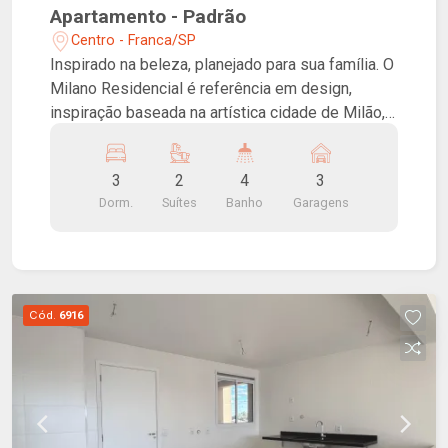
Apartamento - Padrão
Centro - Franca/SP
Inspirado na beleza, planejado para sua família. O
Milano Residencial é referência em design,
inspiração baseada na artística cidade de Milão,
que eleva o empreendimento a outro nível.
Pensado em sua família, oferece uma
3
2
4
3
apaixonante área de lazer integrada a uma
Dorm.
Suítes
Banho
Garagens
perfeita localização, um verdadeiro convite à
inovação. Apartamentos de 180,19 m² com duas
opções de planta: três suítes ou quatro
dormitórios, sendo duas suítes. Sala ampliada,
varanda gourmet e três vagas de garagem.
Cód.
6916