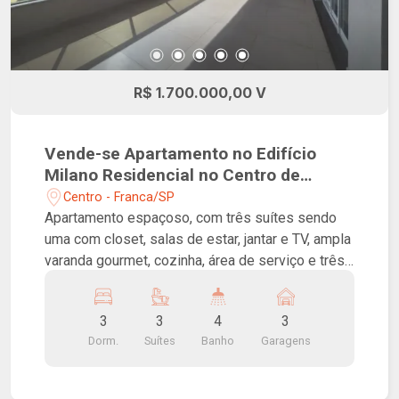
R$ 1.700.000,00 V
Vende-se Apartamento no Edifício
Milano Residencial no Centro de
Franca!
Centro - Franca/SP
Apartamento espaçoso, com três suítes sendo
uma com closet, salas de estar, jantar e TV, ampla
varanda gourmet, cozinha, área de serviço e três
vagas de garagem. Inspirado na beleza,
planejado para sua família. O Milano Residencial
3
3
4
3
é referência em design, inspiração baseada na
Dorm.
Suítes
Banho
Garagens
artística cidade de Milão, que eleva o
empreendimento a outro nível. Pensado em sua
família, oferece uma apaixonante área de lazer