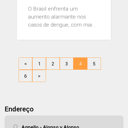
O Brasil enfrenta um
aumento alarmante nos
casos de dengue, com mai...
<
1
2
3
4
5
6
>
Endereço
Agnello - Alonso y Alonso