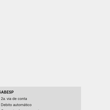
SABESP
Utilidades
2a. via de conta
Tabela Im
Debito automático
Cartórios