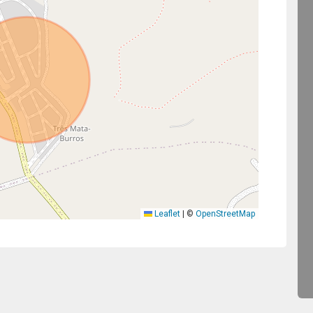
Leaflet
|
©
OpenStreetMap