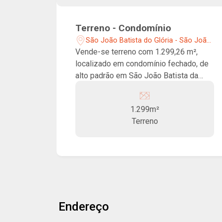
Terreno - Condomínio
São João Batista do Glória - São João
Batista do Glória/MG
Vende-se terreno com 1.299,26 m²,
localizado em condomínio fechado, de
alto padrão em São João Batista da
Glória/MG! O condomínio oferece
segurança com portaria 24 horas, além
1.299m²
de diversas opções de lazer, como
Terreno
quadra de beach tênis, restaurante,
praça verde, espaço para bike cross,
pet park, praça do luau, praça dos
redários, um jardim frutífero e um
moderno espaço fitness.
Endereço