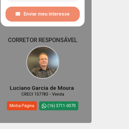
Enviar meu interesse
CORRETOR RESPONSÁVEL
Luciano Garcia de Moura
CRECI 157783 - Venda
Minha Página
(16) 3711-0070