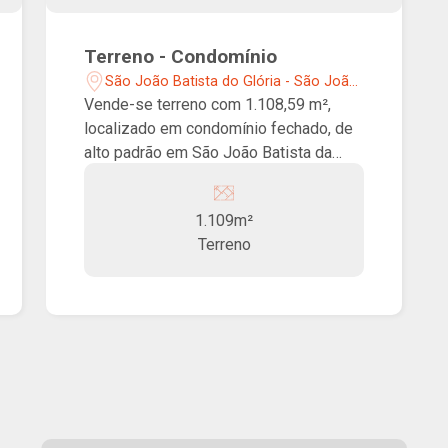
Terreno - Condomínio
São João Batista do Glória - São João
Batista do Glória/MG
Vende-se terreno com 1.108,59 m²,
localizado em condomínio fechado, de
alto padrão em São João Batista da
Glória/MG! O condomínio oferece
segurança com portaria 24 horas, além
1.109m²
de diversas opções de lazer, como
Terreno
quadra de beach tênis, restaurante,
praça verde, espaço para bike cross,
pet park, praça do luau, praça dos
redários, um jardim frutífero e um
moderno espaço fitness.