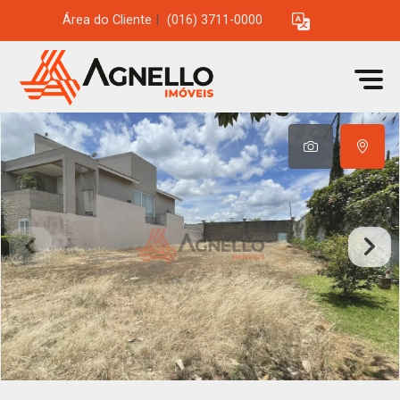
Área do Cliente
|
(016) 3711-0000