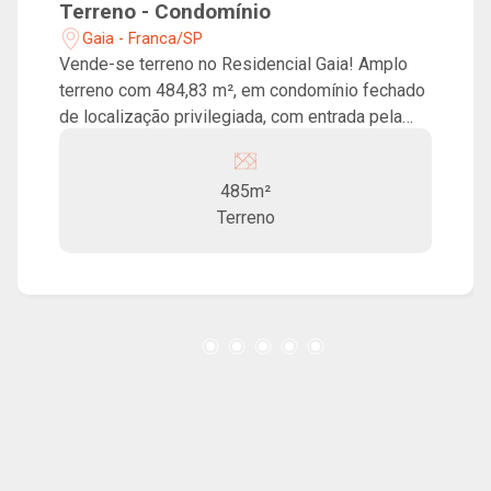
Terreno - Condomínio
Gaia - Franca/SP
Vende-se terreno no Residencial Gaia! Amplo
terreno com 484,83 m², em condomínio fechado
de localização privilegiada, com entrada pela
Avenida Dr. Hélio Palermo, próximo de
importantes áreas de mobilidade e comércio. O
485m²
empreendimento conta com um extenso bosque
Terreno
central, marcado pela presença exuberante de
um verde maciço, além de espaços de vivência
e lazer.