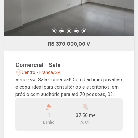
R$ 370.000,00 V
Comercial - Sala
Centro - Franca/SP
Vende-se Sala Comercial! Com banheiro privativo
e copa, ideal para consultórios e escritórios, em
prédio com auditório para até 70 pessoas, 03
salas de reunião de uso comum, elevadores
inteligentes de alta velocidade, pontos de
1
37.50 m²
carregamento para veículos elétricos, placas
Banho
A. Útil
fotovoltaicas para diminuição do custo de
energia das áreas comuns, acesso para pessoas