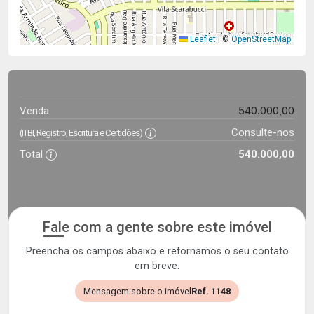
Leaflet
|
©
OpenStreetMap
540.000,00
Venda
Consulte-nos
(ITBI, Registro, Escritura e Certidões)
Total
540.000,00
Fale com a gente sobre este imóvel
Preencha os campos abaixo e retornamos o seu contato
em breve.
Mensagem sobre o imóvel
Ref. 1148