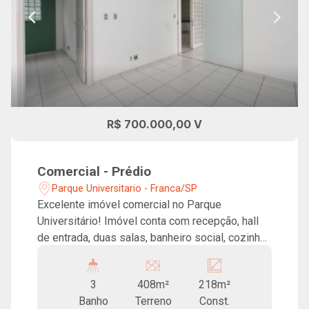
R$ 700.000,00 V
Comercial - Prédio
Parque Universitario - Franca/SP
Excelente imóvel comercial no Parque
Universitário! Imóvel conta com recepção, hall
de entrada, duas salas, banheiro social, cozinha
com armários, amplo salão com dois vestiários,
duas salas no fundo e amplo quintal com jardim!
3
408m²
218m²
Banho
Terreno
Const.