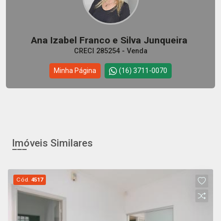
Ana Izabel Franco e Silva Junqueira
CRECI 285254 - Venda
Minha Página
(16) 3711-0070
Imóveis Similares
Cód.
4517