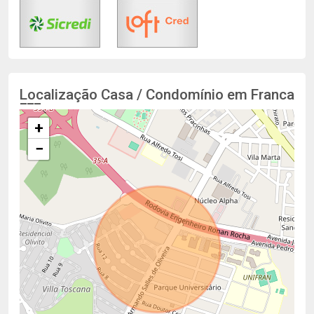
Localização Casa / Condomínio em Franca
+
−