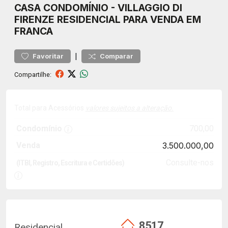
CASA
CONDOMÍNIO
-
VILLAGGIO DI
FIRENZE
RESIDENCIAL PARA VENDA EM
FRANCA
|
Favoritar
Comparar
Compartilhe:
Total para Acessórios
valores sujeitos a alteração.
Condomínio
700,00
Venda
3.500.000,00
Consulte-nos
(ITBI, Registro, Escritura e Certidões)
8517
Residencial