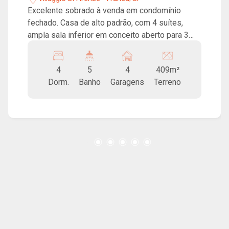
Excelente sobrado à venda em condomínio
fechado. Casa de alto padrão, com 4 suítes,
ampla sala inferior em conceito aberto para 3
ambientes, sala superior, ampla cozinha,
despensa, lavabo, lavanderia, área gourmet com
4
5
4
409m²
churrasqueira, jardim de inverno, piscina, sauna e
Dorm.
Banho
Garagens
Terreno
4 vagas de garagem. Condomínio conta com
ampla área de lazer, quadra, espaço gourmet,
playground e portaria 24 horas.