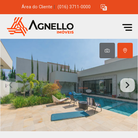
Área do Cliente
|
(016) 3711-0000