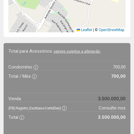
Leaflet
|
©
OpenStreetMap
Total para Acessórios
valores sujeitos a alteração.
Condomínio
700,00
Total / Mês
700,00
3.500.000,00
Venda
Consulte-nos
(ITBI, Registro, Escritura e Certidões)
Total
3.500.000,00