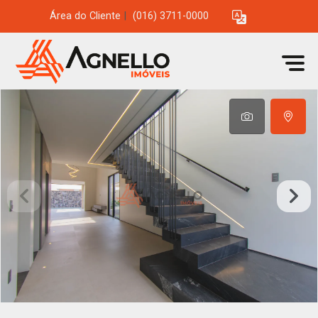
Área do Cliente
|
(016) 3711-0000