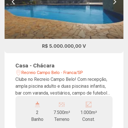
R$ 5.000.000,00 V
Casa - Chácara
Recreio Campo Belo - Franca/SP
Clube no Recreio Campo Belo! Com recepção,
ampla piscina adulto e duas piscinas infantis,
bar com varanda, vestiários, campo de futebol
com arquibancada, deposito e amplo espaço
para quiosques. Área total de 7.500m².
2
7.500m²
1.000m²
Localização de facil acesso.
Banho
Terreno
Const.