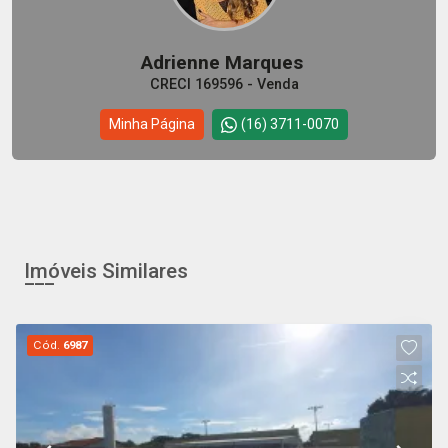
Adrienne Marques
CRECI 169596 - Venda
Minha Página
(16) 3711-0070
Imóveis Similares
Cód.
6987