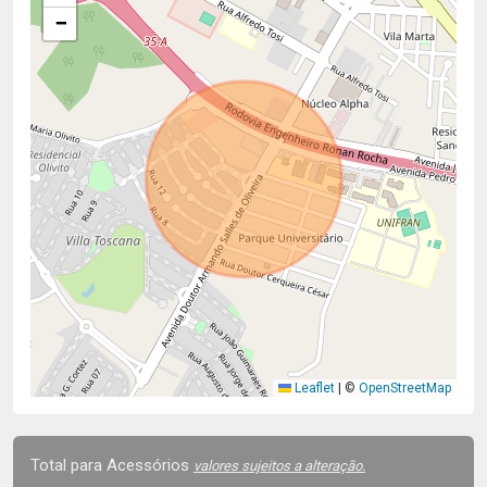
−
Leaflet
|
©
OpenStreetMap
Total para Acessórios
valores sujeitos a alteração.