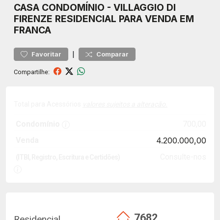
CASA
CONDOMÍNIO
-
VILLAGGIO DI
FIRENZE
RESIDENCIAL PARA VENDA EM
FRANCA
|
Favoritar
Comparar
Compartilhe:
Total para Acessórios
valores sujeitos a alteração.
Condomínio
700,00
Venda
4.200.000,00
Consulte-nos
(ITBI, Registro, Escritura e Certidões)
7682
Residencial