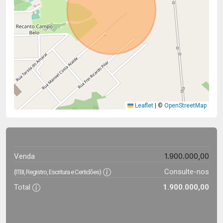
Leaflet
|
©
OpenStreetMap
1.900.000,00
Venda
Consulte-nos
(ITBI, Registro, Escritura e Certidões)
Total
1.900.000,00