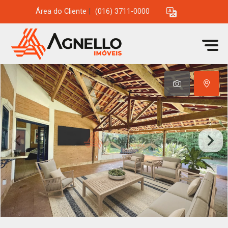
Área do Cliente
|
(016) 3711-0000