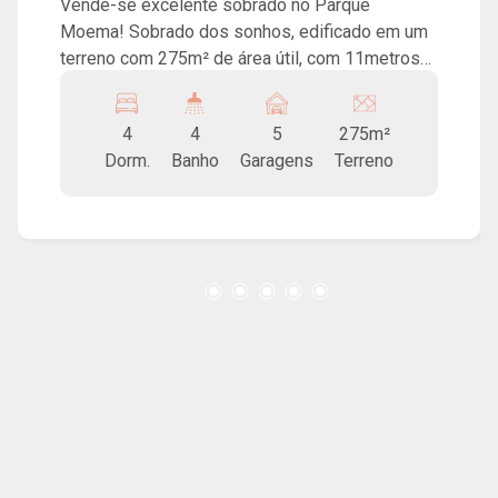
Vende-se excelente sobrado no Parque
Moema! Sobrado dos sonhos, edificado em um
terreno com 275m² de área útil, com 11metros
de frente e 262m² de construção, sendo 4
dormitórios inteiramente modulados, dos quais
4
4
5
275m²
1 deles é suíte master, com closet e hidro, sala
Dorm.
Banho
Garagens
Terreno
ampla, com painel e sanca, cozinha modulada,
cooktop e coifa, sala de jantar, salas de estar,
lavanderia, cômodo de despejo, cozinha com
varanda gourmet e churrasqueira, quarto e
banheiro de serviço, além de contar com 5
vagas de garagem, tem vaga disponível até para
o genro e para a nora ! Acompanha sistema de
monitoramento integrado, central de alarmes,
câmeras e cerca elétrica. Imóvel impecável e
totalmente regularizado, aceita financiamento.