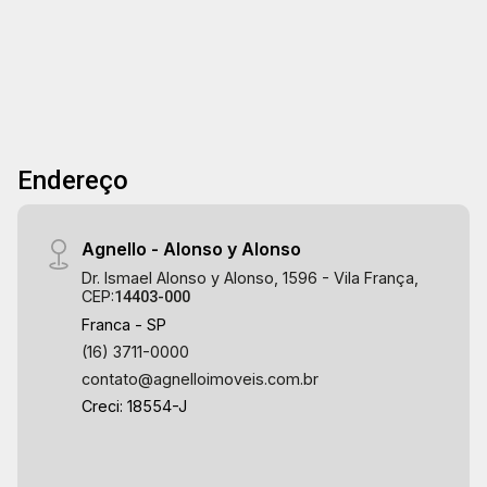
uma edícula no terreno ao lado, com fino
acabamento, armários planejados, cozinha
gourmet integrada com sala, lavabo e amplo
espaço aberto, podendo ser utilizado para
construção de piscina.
Endereço
Agnello - Alonso y Alonso
Dr. Ismael Alonso y Alonso, 1596 - Vila França,
CEP:
14403-000
Franca - SP
(16) 3711-0000
contato@agnelloimoveis.com.br
Creci: 18554-J