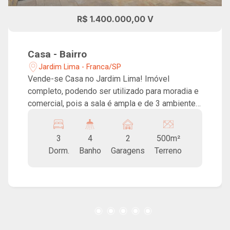
R$ 1.400.000,00 V
Casa - Bairro
Jardim Lima - Franca/SP
Vende-se Casa no Jardim Lima! Imóvel
completo, podendo ser utilizado para moradia e
comercial, pois a sala é ampla e de 3 ambientes.
Ótima localização, próxima de mercados,
academias, padarias e praças. Excelente para
3
4
2
500m²
quem trabalha Home Office, pois tem 3 quartos
Dorm.
Banho
Garagens
Terreno
e um deles já preparado para escritório. Casa
iluminada e com o piso interno de pedra
diminuindo a sensação de calor em dias
quentes. Armários na cozinha, banheiros e
quartos. Casa muito segura e maravilhosa para
quem tem ou deseja ter filhos. Garagem para
dois carros e portão elétrico. Ainda conta com