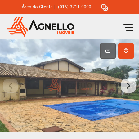
Área do Cliente
|
(016) 3711-0000