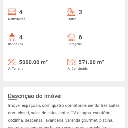
4
3
Dormitórios
Suítes
4
6
Banheiros
Garagens
5000.00 m²
571.00 m²
A. Terreno
A. Construída
Descrição do Imóvel
Imóvel espaçoso, com quatro dormitórios sendo três suítes
com closet, salas de estar, jantar, TV e jogos, escritório,
cozinha, despensa, lavanderia, varanda gourmet, piscina,
sauna, garagem coberta para seis carros e ampla área