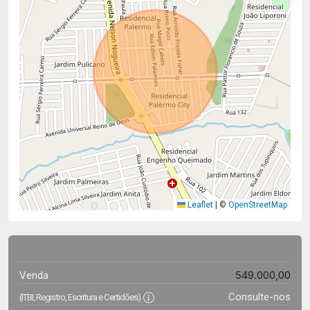
Leaflet
|
©
OpenStreetMap
549.000,00
Venda
Consulte-nos
(ITBI, Registro, Escritura e Certidões)