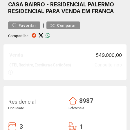
CASA
BAIRRO
-
RESIDENCIAL PALERMO
RESIDENCIAL PARA VENDA EM FRANCA
|
Favoritar
Comparar
Compartilhe:
Venda
549.000,00
Consulte-nos
(ITBI, Registro, Escritura e Certidões)
8987
Residencial
Finalidade
Referência
3
1