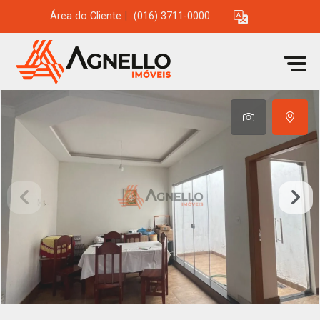
Área do Cliente
|
(016) 3711-0000