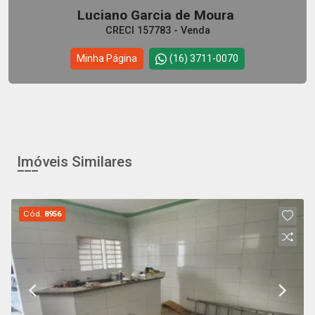
Luciano Garcia de Moura
CRECI 157783 - Venda
Minha Página
(16) 3711-0070
Imóveis Similares
Cód.
8956