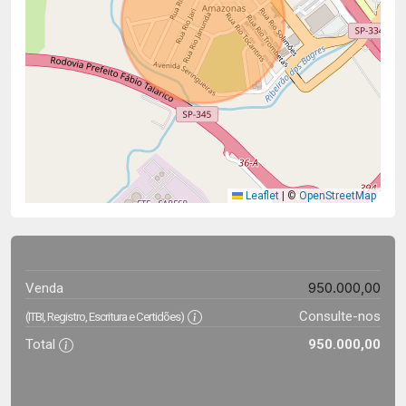
Leaflet
|
©
OpenStreetMap
950.000,00
Venda
Consulte-nos
(ITBI, Registro, Escritura e Certidões)
Total
950.000,00