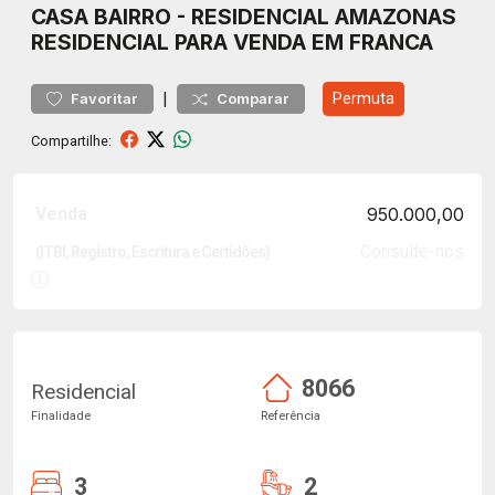
CASA
BAIRRO
-
RESIDENCIAL AMAZONAS
RESIDENCIAL PARA VENDA EM FRANCA
|
Permuta
Favoritar
Comparar
Compartilhe:
Venda
950.000,00
Consulte-nos
(ITBI, Registro, Escritura e Certidões)
8066
Residencial
Finalidade
Referência
3
2