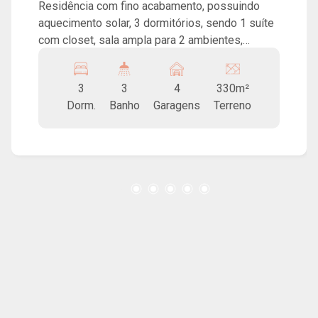
Residência com fino acabamento, possuindo
aquecimento solar, 3 dormitórios, sendo 1 suíte
com closet, sala ampla para 2 ambientes,
escritório, área de claridade, cozinha americana,
lavanderia, lavabo, espaço gourmet com
3
3
4
330m²
churrasqueira, jardim e 4 vagas de garagem,
Dorm.
Banho
Garagens
Terreno
sendo 2 cobertas.