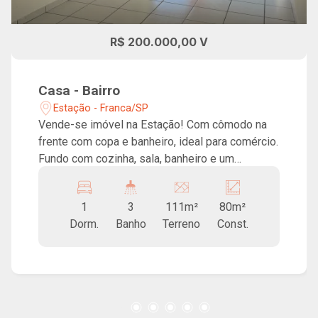
R$ 200.000,00 V
Casa - Bairro
Estação - Franca/SP
Vende-se imóvel na Estação! Com cômodo na
frente com copa e banheiro, ideal para comércio.
Fundo com cozinha, sala, banheiro e um
dormitório. Área aberta com lavanderia, deposito
e banheiro. Boa localização!
1
3
111m²
80m²
Dorm.
Banho
Terreno
Const.