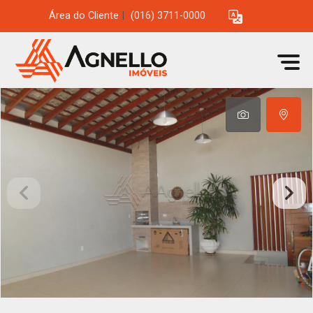
Área do Cliente
|
(016) 3711-0000