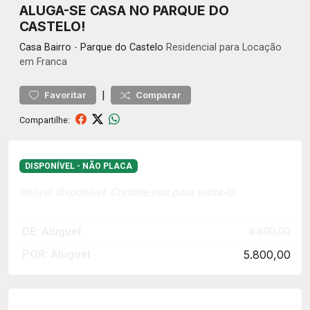
ALUGA-SE CASA NO PARQUE DO
CASTELO!
Casa
Bairro
-
Parque do Castelo
Residencial para Locação
em Franca
|
Favoritar
Comparar
Compartilhe:
DISPONÍVEL - NÃO PLACA
Imóvel disponível. Contate-nos para visita-lo.
DE: Aluguel
6.600,00
POR: Aluguel
5.800,00