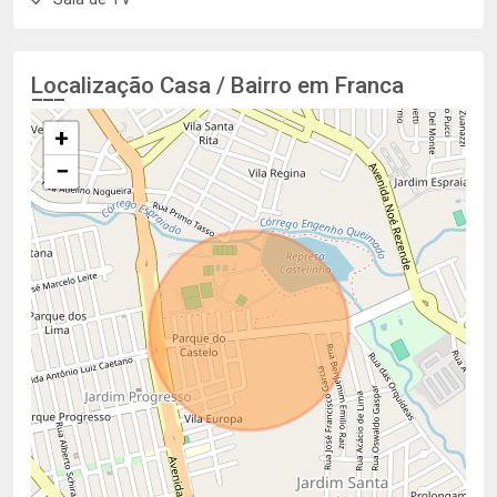
Localização Casa / Bairro em Franca
+
−