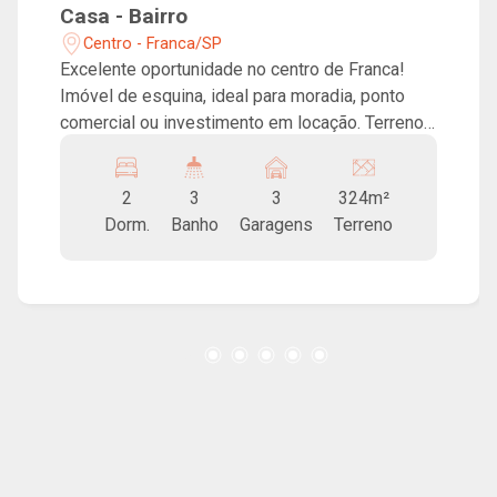
Casa - Bairro
Centro - Franca/SP
Excelente oportunidade no centro de Franca!
Imóvel de esquina, ideal para moradia, ponto
comercial ou investimento em locação. Terreno
de 324m² com 279m² de área construída,
composto por: -Casa principal: 2 dormitórios (1
2
3
3
324m²
suíte), sala de estar, sala de jantar, quarto de
Dorm.
Banho
Garagens
Terreno
apoio interno, alpendre, amplo quintal, área de
churrasco e quarto com banheiro externo. 3
vagas de garagem. -Sobrado ao fundo: 4
dormitórios (1 suíte), sala, cozinha, 2 banheiros
e 1 vaga de garagem. Alugada! -Comercial:
Cômodo com banheiro. Alugado! Imóvel versátil,
com ótimo potencial comercial e retorno em
locações.