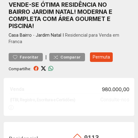
VENDE-SE ÓTIMA RESIDÊNCIA NO
BAIRRO JARDIM NATAL! MODERNA E
COMPLETA COM ÁREA GOURMET E
PISCINA!
Casa
Bairro
-
Jardim Natal I
Residencial para Venda em
Franca
|
Permuta
Favoritar
Comparar
Compartilhe:
Venda
980.000,00
Consulte-nos
(ITBI, Registro, Escritura e Certidões)
9113