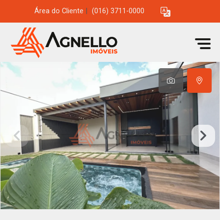
Área do Cliente
|
(016) 3711-0000