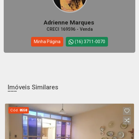
Adrienne Marques
CRECI 169596 - Venda
Minha Página
(16) 3711-0070
Imóveis Similares
Cód.
8558