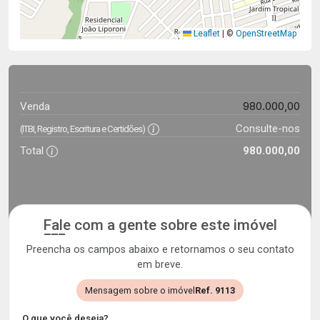
Leaflet
|
©
OpenStreetMap
980.000,00
Venda
Consulte-nos
(ITBI, Registro, Escritura e Certidões)
Total
980.000,00
Fale com a gente sobre este imóvel
Preencha os campos abaixo e retornamos o seu contato
em breve.
Mensagem sobre o imóvel
Ref. 9113
O que você deseja?