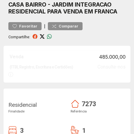
CASA
BAIRRO
-
JARDIM INTEGRACAO
RESIDENCIAL PARA VENDA EM FRANCA
|
Favoritar
Comparar
Compartilhe:
Venda
485.000,00
Consulte-nos
(ITBI, Registro, Escritura e Certidões)
7273
Residencial
Finalidade
Referência
3
1