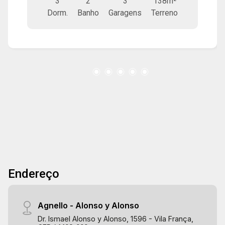
3
2
3
138m²
gourmet com churrasqueira e 3 vagas de
Dorm.
Banho
Garagens
Terreno
garagem.
Endereço
Agnello - Alonso y Alonso
Dr. Ismael Alonso y Alonso, 1596 - Vila França,