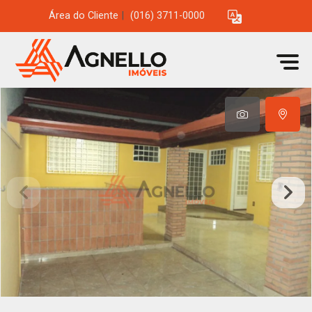
Área do Cliente
|
(016) 3711-0000