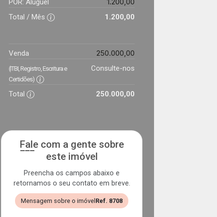
1.200,00
POR: Aluguel
Total / Mês
1.200,00
250.000,00
Venda
Consulte-nos
(ITBI, Registro, Escritura e
Certidões)
Total
250.000,00
Fale com a gente sobre
este imóvel
Preencha os campos abaixo e
retornamos o seu contato em breve.
Mensagem sobre o imóvel
Ref. 8708