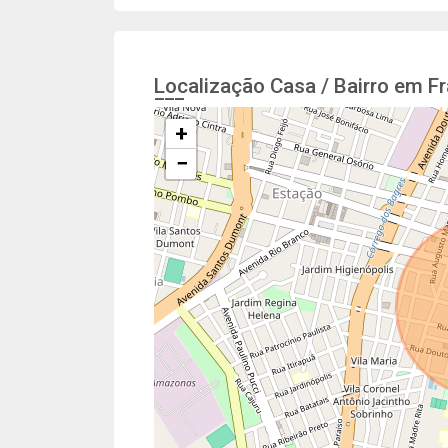
Localização Casa / Bairro em F
+
−