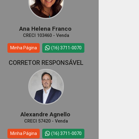
Ana Helena Franco
CRECI 103460 - Venda
Minha Página
(16) 3711-0070
CORRETOR RESPONSÁVEL
Alexandre Agnello
CRECI 57420 - Venda
Minha Página
(16) 3711-0070