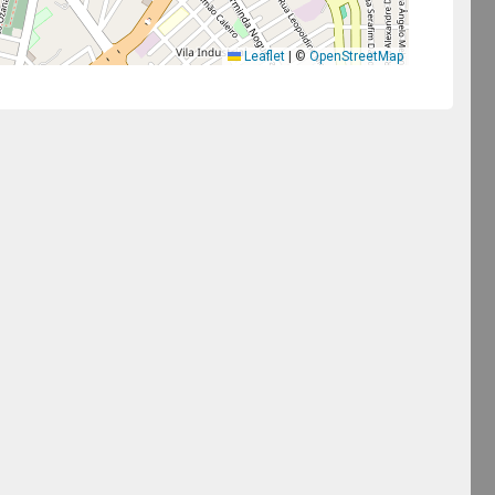
Leaflet
|
©
OpenStreetMap