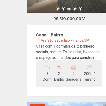
R$ 310.000,00 V
Casa - Bairro
Vila São Sebastião - Franca/SP
Casa com 3 dormitórios, 2 banheiro
sociais, sala de TV, cozinha, lavandeira
e espaço aos fundos para construir
edícula ou área de lazer. Possui 2
vagas de garagem cobertas.
3
2
2
200m²
Dorm.
Banho
Garagens
Terreno