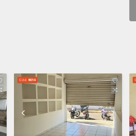
Cód.
8014