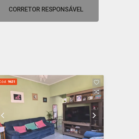
CORRETOR RESPONSÁVEL
Ana Izabel Franco e Silva
Junqueira
CRECI 285254 - Venda
Cód.
9631
Minha Página
(16) 3711-0070