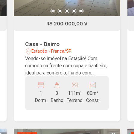
R$ 200.000,00 V
Casa - Bairro
Estação - Franca/SP
Vende-se imóvel na Estação! Com
cômodo na frente com copa e banheiro,
ideal para comércio. Fundo com
cozinha, sala, banheiro e um dormitório.
Área aberta com lavanderia, deposito e
1
3
111m²
80m²
banheiro. Boa localização!
Dorm.
Banho
Terreno
Const.