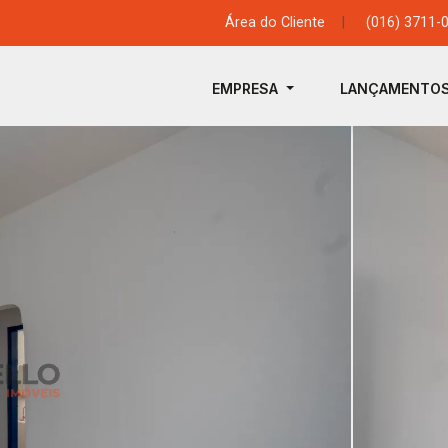
Área do Cliente
|
(016) 3711-
EMPRESA
LANÇAMENTO