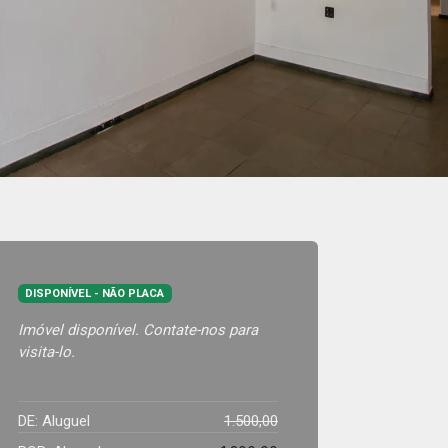
DISPONÍVEL - NÃO PLACA
Imóvel disponível. Contate-nos para
visita-lo.
DE: Aluguel
1.500,00