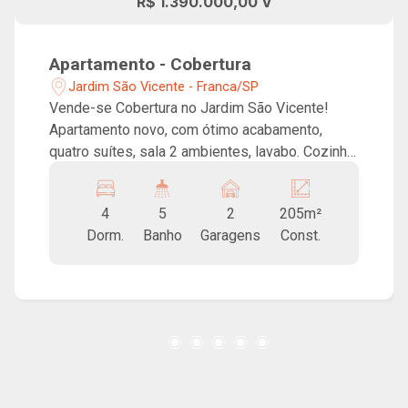
R$ 1.390.000,00 V
Apartamento - Cobertura
Jardim São Vicente - Franca/SP
Vende-se Cobertura no Jardim São Vicente!
Apartamento novo, com ótimo acabamento,
quatro suítes, sala 2 ambientes, lavabo. Cozinha
com ilha, armários, cooktop, forno, micro-ondas
e churrasqueira. Piscina privativa e ampla área
4
5
2
205m²
aberta. Duas vagas de garagem. Aquecimento
Dorm.
Banho
Garagens
Const.
solar, infraestrutura pronta para ar-condicionado
em todos os cômodos e som ambiente
embutido. Prédio com elevador e localização
privilegiada.