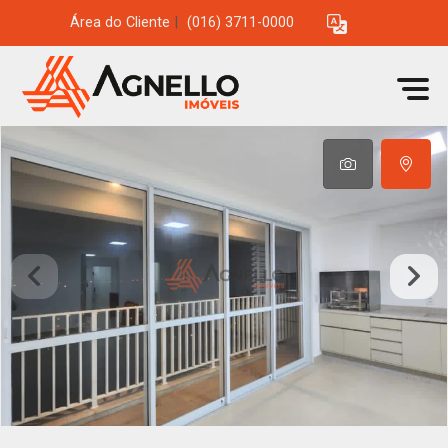
Área do Cliente
|
(016) 3711-0000