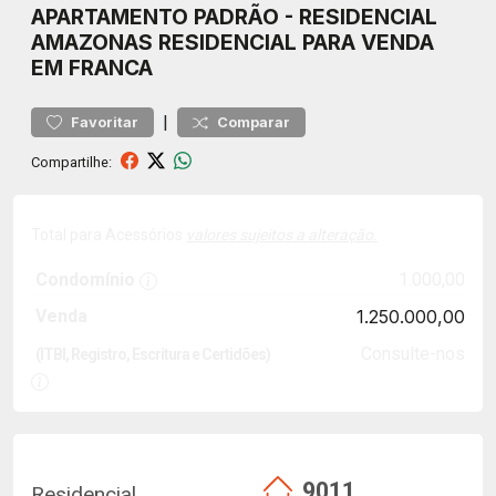
APARTAMENTO
PADRÃO
-
RESIDENCIAL
AMAZONAS
RESIDENCIAL PARA VENDA
EM FRANCA
|
Favoritar
Comparar
Compartilhe:
Total para Acessórios
valores sujeitos a alteração.
Condomínio
1.000,00
Venda
1.250.000,00
Consulte-nos
(ITBI, Registro, Escritura e Certidões)
9011
Residencial