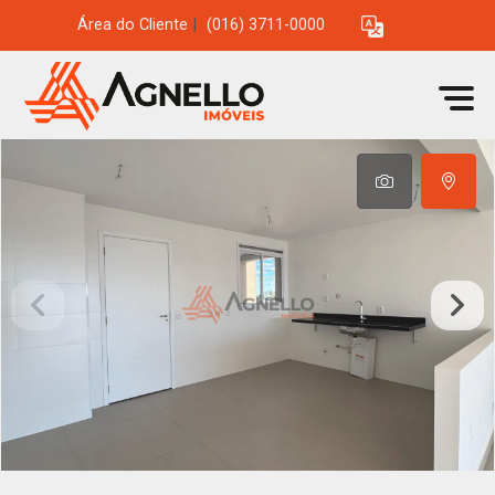
Área do Cliente
|
(016) 3711-0000