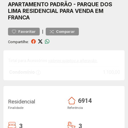
APARTAMENTO
PADRÃO
-
PARQUE DOS
LIMA
RESIDENCIAL PARA VENDA EM
FRANCA
|
Favoritar
Comparar
Compartilhe:
Total para Acessórios
valores sujeitos a alteração.
Condomínio
1.100,00
6914
Residencial
Finalidade
Referência
3
3