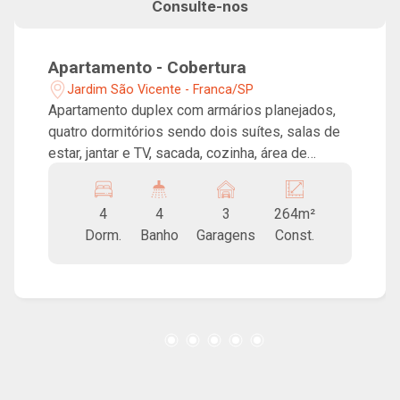
Consulte-nos
Apartamento - Cobertura
Jardim São Vicente - Franca/SP
Apartamento duplex com armários planejados,
quatro dormitórios sendo dois suítes, salas de
estar, jantar e TV, sacada, cozinha, área de
serviço, ampla área gourmet e três vagas de
garagem. Prédio com portaria 24h, academia,
4
4
3
264m²
coworking e localização privilegiada, próximo ao
Dorm.
Banho
Garagens
Const.
Centro da cidade!