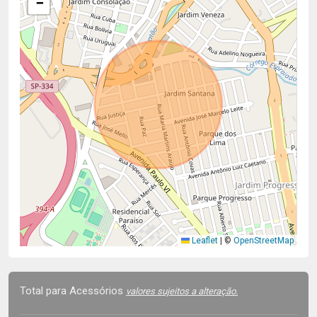
−
Leaflet
|
©
OpenStreetMap
Total para Acessórios
valores sujeitos a alteração.