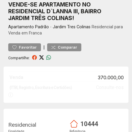
VENDE-SE APARTAMENTO NO
RESIDENCIAL D`LANNA III, BAIRRO
JARDIM TRÊS COLINAS!
Apartamento
Padrão
-
Jardim Tres Colinas
Residencial para
Venda em Franca
|
Favoritar
Comparar
Compartilhe:
Venda
370.000,00
Consulte-nos
(ITBI, Registro, Escritura e Certidões)
10444
Residencial
Finalidade
Referência