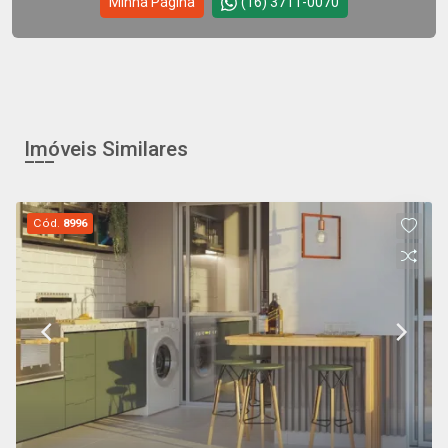
Minha Página
(16) 3711-0070
Imóveis Similares
Cód.
8996