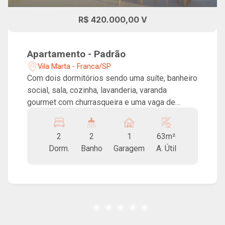
R$ 420.000,00 V
Apartamento - Padrão
Vila Marta - Franca/SP
Com dois dormitórios sendo uma suíte, banheiro
social, sala, cozinha, lavanderia, varanda
gourmet com churrasqueira e uma vaga de
garagem. Ventilação natural nos 02 banheiros.
Condomínio com área gourmet burguer, área
2
2
1
63m²
gourmet pizza, espaço fitness, piscina,
Dorm.
Banho
Garagem
A. Útil
pergolado, redário e playground. Localização
privilegiada, próximo à Avenida Paulo VI.