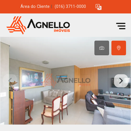
Área do Cliente
|
(016) 3711-0000