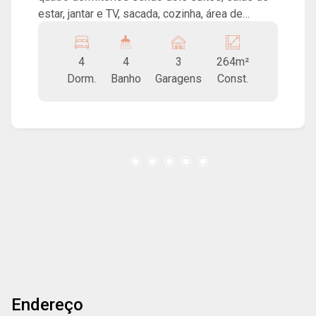
estar, jantar e TV, sacada, cozinha, área de
serviço, ampla área gourmet e três vagas de
garagem. Prédio com portaria 24h, academia,
4
4
3
264m²
coworking e localização privilegiada, próximo ao
Dorm.
Banho
Garagens
Const.
Centro da cidade!
Endereço