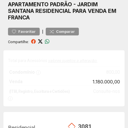
APARTAMENTO
PADRÃO
-
JARDIM
SANTANA
RESIDENCIAL PARA VENDA EM
FRANCA
|
Favoritar
Comparar
Compartilhe:
Total para Acessórios
valores sujeitos a alteração.
Condomínio
800,00
Venda
1.180.000,00
Consulte-nos
(ITBI, Registro, Escritura e Certidões)
3081
Residencial