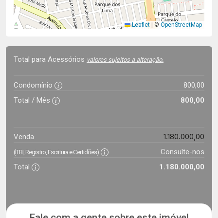
Leaflet
|
©
OpenStreetMap
Total para Acessórios
valores sujeitos a alteração.
Condomínio
800,00
Total / Mês
800,00
1.180.000,00
Venda
Consulte-nos
(ITBI, Registro, Escritura e Certidões)
Total
1.180.000,00
Fale com a gente sobre este imóvel